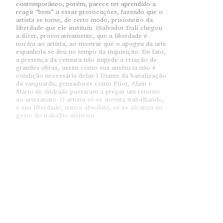
contemporâneo, porém, parece ter aprendido a
reagir “bem” a essas provocações, fazendo que o
artista se torne, de certo modo, prisioneiro da
liberdade que ele instituiu. (Salvador Dalí chegou
a dizer, provocativamente, que a liberdade é
nociva ao artista, ao mostrar que o apogeu da arte
espanhola se deu no tempo da Inquisição. De fato,
a presença da censura não impede a criação de
grandes obras, assim como sua ausência não é
condição necessária delas.) Diante da banalização
da vanguarda, pensadores como Eliot, Alain e
Mário de Andrade passaram a pregar um retorno
ao artesanato. O artista só se inventa trabalhando,
e sua liberdade, nunca absoluta, só se alcança no
gesto do trabalho artístico.
Iniciemos por um episódio que se passa em