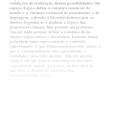
condições de realização dessas possibilidades. Um
espaço lógico define a estrutura essencial do
mundo e a estrutura essencial do pensamento e da
linguagem, cabendo à filosofia desmascarar as
ilusões dogmáticas e analisar a lógica das
proposições fatuais. Mas persiste um problema
crucial: nada permite definir a estrutura desse
espaço lógico único e necessário, baseado numa
polaridade entre representação e conteúdo
representado. O que Wittgenstein percebe, então, é
que a correspondência entre pensamento e
realidade é uma falsa questão. Importa apenas
indagar em que grau nossas imagens dos fatos
respondem
ao mundo. Será esse, na fase final de
sua obra, o desafio de uma filosofia
verdadeiramente crítica.