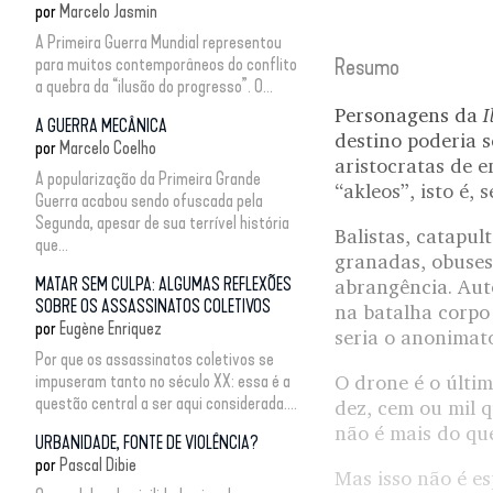
por
Marcelo Jasmin
A Primeira Guerra Mundial representou
para muitos contemporâneos do conflito
Resumo
a quebra da “ilusão do progresso”. O...
I
Personagens da
A GUERRA MECÂNICA
destino poderia s
por
Marcelo Coelho
aristocratas de 
A popularização da Primeira Grande
“akleos”, isto é,
Guerra acabou sendo ofuscada pela
Segunda, apesar de sua terrível história
Balistas, catapul
que...
granadas, obuses
MATAR SEM CULPA: ALGUMAS REFLEXÕES
abrangência. Aut
SOBRE OS ASSASSINATOS COLETIVOS
na batalha corpo
por
Eugène Enriquez
seria o anonimato
Por que os assassinatos coletivos se
impuseram tanto no século XX: essa é a
O drone é o últim
questão central a ser aqui considerada....
dez, cem ou mil 
não é mais do qu
URBANIDADE, FONTE DE VIOLÊNCIA?
por
Pascal Dibie
Mas isso não é e