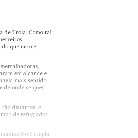
a de Troia. Como tal
uerreiros
l do que morrer
, metralhadoras,
haram em alcance e
havia mais sentido
e de onde se quer
 tão distantes. A
campo de refugiados
sumanização é ampla.