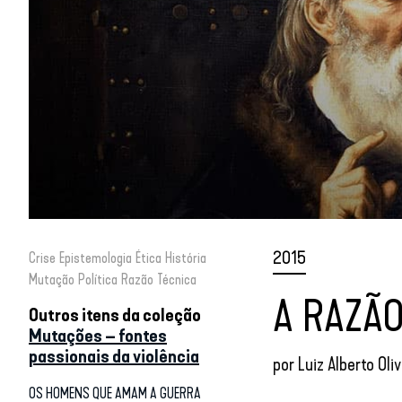
2015
Crise
Epistemologia
Ética
História
Mutação
Política
Razão
Técnica
A RAZÃO
Outros itens da coleção
Mutações – fontes
passionais da violência
por
Luiz Alberto Oliv
OS HOMENS QUE AMAM A GUERRA