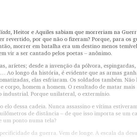
líada
, Heitor e Aquiles sabiam que morreriam na Guerr
er revertido, por que não o fizeram? Porque, para os g
então, morrer em batalha era um destino menos temíve
 sem vir a ser cantado pelos poetas – anônimo.
tas, aríetes; desde a invenção da pólvora, espingardas
… Ao longo da história, é evidente que as armas gan
omatizadas, elas esfriaram. Os soldados também. Não 
 e corpo, homem a homem. O resultado de matar mais 
 industrial. Porque unilateral, o extermínio.
o elo dessa cadeia. Nunca assassino e vítima estiveram
quilômetros de distância – de que isso importa se um 
e um ponto numa tela?
specificidade da guerra. Vem de longe. A escala da de