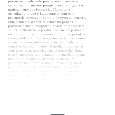
porque isto tenha sido previamente pensado e
organizado — mesmo porque pensar e organizar,
minimamente que fosse, significava uma
articulação, o que é incompatível com esta
procura de se compor como a imagem da censura.
Simplesmente: a censura estava no poder e a
pornochanchada incorporou a ideia do poder sem
se dar conta disso, reproduzindo em sua prática o
mecanismo do sistema como um todo. O jornal, o
rádio, a televisão, o disco, o teatro, o livro, como
o cinema, como tudo o mais, estavam sob
controle. As informações não podiam circular. As
conversas eram amordaçadas. A pornochanchada
transformou isso numa imagem, numa linguagem,
num modo de falar. O primeiro plano de um
personagem soletrando um palavrão apagado da
pista de som — imagem inventada pelo Serviço de
Censura ao cortar o palavrão da faixa sonora e
deixar a imagem falando muda, sem som mas
permitindo a leitura labial. Essa foi uma das
primeiras marcas registradas da pornochanchada.
A imagem bateu na tela como cinema emudecido.
Deu certo, o público riu (muito provavelmente da
censura, que ganhava forma visível), e a solução
começou a ser repetida, transformou-se em clichê.
Nada se deu em atendimento a um projeto. Se
fosse possível falar de um projeto nisso que nem
chegou a ser pensado, o projeto seria exatamente