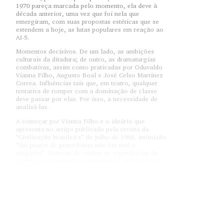
1970 pareça marcada pelo momento, ela deve à
década anterior, uma vez que foi nela que
emergiram, com suas propostas estéticas que se
estendem a hoje, as lutas populares em reação ao
AI-5.
Momentos decisivos. De um lado, as ambições
culturais da ditadura; de outro, as dramaturgias
combativas, assim como praticadas por Oduvaldo
Vianna Filho, Augusto Boal e José Celso Martinez
Correa. Influências tais que, em teatro, qualquer
tentativa de romper com a dominação de classe
deve passar por elas. Por isso, a necessidade de
analisá-las.
A começar por Vianna Filho e o ideário que
apresenta no artigo publicado pela revista da
“Civilização brasileira” de julho de 1968, intitulado
“Um pouco de pessedismo não faz mal a
ninguém”. Trata-se de exaltar as experiências de
organização teatral e compreensão política tais
como concebidas no começo dos anos 60, muito
próprias de determinadas ideologias do Instituto
Superior de Estudos Brasileiros (Iseb). Sonhos
que, em última instância, servem ao
mascaramento das relações de classe no Brasil, se
não a um ideal de sociedade sem luta de classes.