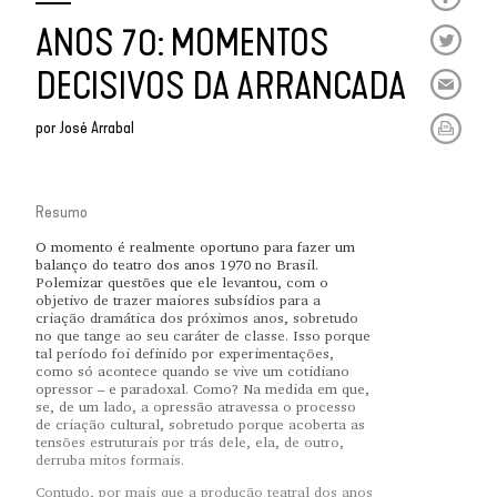
ANOS 70: MOMENTOS
DECISIVOS DA ARRANCADA
por
José Arrabal
Resumo
O momento é realmente oportuno para fazer um
balanço do teatro dos anos 1970 no Brasil.
Polemizar questões que ele levantou, com o
objetivo de trazer maiores subsídios para a
criação dramática dos próximos anos, sobretudo
no que tange ao seu caráter de classe. Isso porque
tal período foi definido por experimentações,
como só acontece quando se vive um cotidiano
opressor – e paradoxal. Como? Na medida em que,
se, de um lado, a opressão atravessa o processo
de criação cultural, sobretudo porque acoberta as
tensões estruturais por trás dele, ela, de outro,
derruba mitos formais.
Contudo, por mais que a produção teatral dos anos