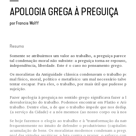
APOLOGIA GREGA À PREGUIÇA
por
Francis Wolff
Resumo
Somente se atribuirmos um valor ao trabalho, a preguiça parece um v
tal condenação moral não subsiste: a preguiça torna-se repouso, ócio,
independência, liberdade. Este é o caso no pensamento grego.
Os moralistas da Antiguidade clássica condenavam o trabalho porqu
mal físico, moral, político e metafísico: um mal necessário talvez, m
tentar escapar. Para eles, o trabalho, por mais útil que pudesse parec
sujeição.
Fazer apologia à preguiça no sentido grego significava fazer a lista 
desvalorização do trabalho. Podemos encontrar em Platão e Aristótele
trabalho. Dentre elas, a de que o trabalho impede que nos dediquemos 
(a serviço da Cidade) e a nós mesmos (ao nosso corpo ou à nossa al
Se hoje fazemos o elogio ao trabalho e à “transformação da naturez
frequentemente no intuito de defender o produtivismo (capitalista ou s
acumulação de bens. Os moralistas modernos condenam a preguiça
prol das virtudes ascéticas: a luta contra o prazer, o esforço contra si