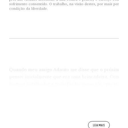
sofrimento consentido. O trabalho, na visão destes, por mais penoso q
condição da liberdade.
Quando meu amigo Adauto me disse que o próximo cicl
pensei inicialmente que era uma brincadeira. Como s
homem batalhador e trabalhador como ele, que poderi
muito tempo para passar seus dias na praia de Ipanema
tranquilamente em sua Minas Gerais, relendo seu quer
propor um tema tão contrário à sua natureza?
Pensei tratar-se de um erro. Ele, tão virtuoso, não pod
sobre um vício, a preguiça, considerado até um pecado