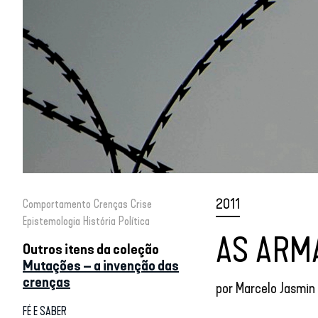
2011
Comportamento
Crenças
Crise
Epistemologia
História
Política
AS ARM
Outros itens da coleção
Mutações – a invenção das
crenças
por
Marcelo Jasmin
FÉ E SABER