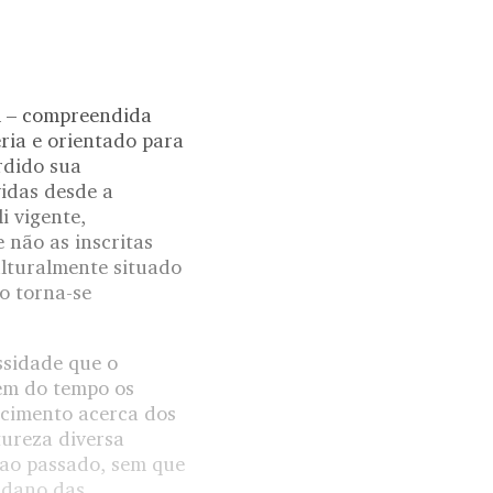
l – compreendida
ria e orientado para
rdido sua
idas desde a
 vigente,
 não as inscritas
culturalmente situado
o torna-se
ssidade que o
gem do tempo os
ecimento acerca dos
tureza diversa
 ao passado, sem que
undano das