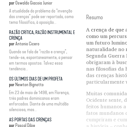
por
Oswaldo Giacoia Junior
A atualidade do problema da “invenção
das crenças” pode ser reportada, como
Resumo
tema filosófico, à oposição...
A crença de que 
RAZÃO CRÍTICA, RAZÃO INSTRUMENTAL E
como um percurso
CRENÇA
um futuro luminos
por
Antonio Cicero
naturalidade no 
Quando se fala de “razão e crença”,
Segunda Guerra M
tende-se, espontaneamente, a pensar
obrigaram à busca
em termos opostos. Talvez essa
nas filosofias da
tendência...
das crenças hist
OS ÚLTIMOS DIAS DE UM PROFETA
particularmente v
por
Newton Bignotto
Em 23 de maio de 1498, em Florença,
Muitas comunidad
três padres dominicanos eram
Ocidente sente, 
enforcados. Diante de uma multidão
feitos humanos a
silenciosa, mas...
fatos mundanos d
cumpriram e cump
AS PORTAS DAS CRENÇAS
por
Pascal Dibie
a história – conh