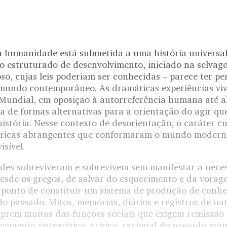
a humanidade está submetida a uma história universa
 estruturado de desenvolvimento, iniciado na selvage
o, cujas leis poderiam ser conhecidas – parece ter pe
mundo contemporâneo. As dramáticas experiências viv
undial, em oposição à autorreferência humana até ali
 de formas alternativas para a orientação do agir que
 história. Nesse contexto de desorientação, o caráter 
óricas abrangentes que conformaram o mundo modern
isível.
es sobreviveram e sobrevivem sem manifestar a nece
desde os gregos, de salvar do esquecimento e da vora
 ponto de constituir um sistema de produção de conh
o passado. Mitos, memórias, diários e registros de na
rem muitas das funções sociais que exigem remissão
ecimento sistemático, crítico, racional do passado m