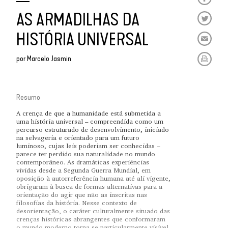
AS ARMADILHAS DA
HISTÓRIA UNIVERSAL
por
Marcelo Jasmin
Resumo
A crença de que a humanidade está submetida a
uma história universal – compreendida como um
percurso estruturado de desenvolvimento, iniciado
na selvageria e orientado para um futuro
luminoso, cujas leis poderiam ser conhecidas –
parece ter perdido sua naturalidade no mundo
contemporâneo. As dramáticas experiências
vividas desde a Segunda Guerra Mundial, em
oposição à autorreferência humana até ali vigente,
obrigaram à busca de formas alternativas para a
orientação do agir que não as inscritas nas
filosofias da história. Nesse contexto de
desorientação, o caráter culturalmente situado das
crenças históricas abrangentes que conformaram
o mundo moderno torna-se particularmente visível.