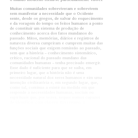
Muitas comunidades sobreviveram e sobrevivem
sem manifestar a necessidade que o Ocidente
sente, desde os gregos, de salvar do esquecimento
e da voragem do tempo os feitos humanos a ponto
de constituir um sistema de produção de
conhecimento acerca dos fatos mundanos do
passado. Mitos, memórias, diários e registros de
natureza diversa cumpriram e cumprem muitas das
funções sociais que exigem remissão ao passado,
sem que a história – conhecimento sistemático,
crítico, racional do passado mundano das
comunidades humanas – tenha precisado emergir.
Esse dado é suficiente para que se saiba, em
primeiro lugar, que a história não é uma
necessidade natural dos seres humanos e sim uma
invenção civilizatória e, em segundo lugar, que,
como tal, continua a existir na medida em que
responde a necessidades humanas, sociais ou
espirituais que, por vezes, sequer somos capazes
de identificar com clareza. Em resumo: o
conhecimento histórico pode acabar como tantas
outras formas do saber que desapareceram ou
foram marginalizadas no contexto abrangente do
horizonte cultural do ocidente, como a magia ou a
alquimia, por exemplo. Mas seria possível
prescindir de uma crença na história mesmo que
sem vínculos com o aparato científico e filosófico