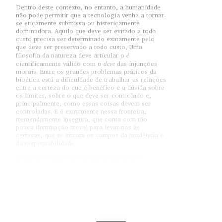
Dentro deste contexto, no entanto, a humanidade
não pode permitir que a tecnologia venha a tornar-
se eticamente submissa ou histericamente
dominadora. Aquilo que deve ser evitado a todo
custo precisa ser determinado exatamente pelo
que deve ser preservado a todo custo, Uma
é
filosofia da natureza deve articular o
deve
cientificamente válido com o
das injunções
morais. Entre os grandes problemas práticos da
bioética está a dificuldade de trabalhar as relações
entre a certeza do que é benéfico e a dúvida sobre
os limites, sobre o que deve ser controlado e,
principalmente, como essas coisas devem ser
controladas. E é exatamente nessa fronteira,
tremendamente insegura, que conta com tão
pouca iluminação moral para levar-nos às
certezas, que se situam os campos da prudência e
da responsabilidade.
fazer
Resta-nos, então, dirigir nosso
pelos
estreitos limites entre o necessário e o possível. O
grande nó relacionado com a questão da
manipulação da vida humana e planetária, portanto
não está na utilização em si de novas tecnologias
ainda não assimiladas moralmente pelas
sociedade, mas no controle dessas novidade.
Apesar de o diálogo entre todas partes envolvidas
ser necessário e possível, esse controle deve dar-