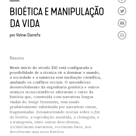
BIOÉTICA E MANIPULAÇÃO
DA VIDA
por
Volnei Garrafa
Resumo
Neste início do século XXI está configurada a
possibilidade de a técnica vir a dominar o mundo,
a sociedade e a natureza sem mediação científica,
anulando os conflitos sociais. O assombroso
desenvolvimento da engenharia genética e outros
avanços tecnocientíficos alteraram o curso da
história que, construída com narrativas longas
Antigo Testamento
vindas do
, vem sendo
gradativamente substituída por narrativas curtas,
fim
fragmentadas. Desautorizando teorias sobre o
da história
, a reprodução assistida, a clonagem, e
a transgenia, entre outras descobertas,
(re)iniciaram narrativas, recriaram fatos, nos
devolveram uma nova história.