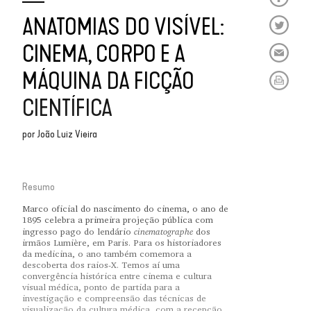
ANATOMIAS DO VISÍVEL:
CINEMA, CORPO E A
MÁQUINA DA FICÇÃO
CIENTÍFICA
por
João Luiz Vieira
Resumo
Marco oficial do nascimento do cinema, o ano de
1895 celebra a primeira projeção pública com
cinematographe
ingresso pago do lendário
dos
irmãos Lumière, em Paris. Para os historiadores
da medicina, o ano também comemora a
descoberta dos raios-X. Temos aí uma
convergência histórica entre cinema e cultura
visual médica, ponto de partida para a
investigação e compreensão das técnicas de
visualização da cultura médica, com a recepção