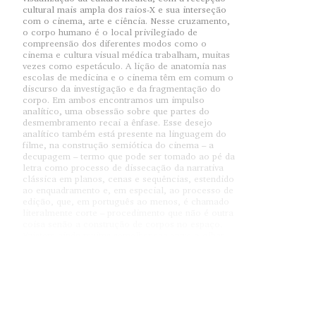
cultural mais ampla dos raios-X e sua interseção
com o cinema, arte e ciência. Nesse cruzamento,
o corpo humano é o local privilegiado de
compreensão dos diferentes modos como o
cinema e cultura visual médica trabalham, muitas
vezes como espetáculo. A lição de anatomia nas
escolas de medicina e o cinema têm em comum o
discurso da investigação e da fragmentação do
corpo. Em ambos encontramos um impulso
analítico, uma obsessão sobre que partes do
desmembramento recai a ênfase. Esse desejo
analítico também está presente na linguagem do
filme, na construção semiótica do cinema – a
decupagem – termo que pode ser tomado ao pé da
letra como processo de dissecação da narrativa
clássica em planos, cenas e sequências, estendido
ao enquadramento e, em especial, ao processo de
edição, que, em português ao menos, é chamado
literalmente corte – procedimento que não é outra
coisa senão a construção de corpos no espaço.
Existem ainda muitas semelhanças entre o olhar
anatômico, próprio da medicina, e o olhar
cinematográfico, no sentido em que ambos
dissecam o corpo, movimentando-se através dele
em profundidade, mergulhando no espaço,
atravessando-o. Essa forma de visualidade molda
os efeitos de prazer proporcionado pelo aparato
cinematográfico. Ao construir espaços de luz e