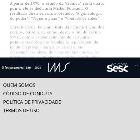
A partir de 1970, o estudo da “técnica” seria outro,
pois a ele se dedicaria Michel Foucault. O
resultado disso seriam, sobretudo, “A genealogia
do poder”, “Vigiar e punir” e “Vontade de saber”.
Em tais livros, Foucault trata da administração dos
corpos, ou seja, de como, desde o fim do século
XVIII, com o estabelecimento de estruturas
político-tecnológicas sólidas (e a passagem da
medicina privada para a coletiva) e, em
consequência disso, de vidas sociais coesas, os
governos não só sujeitam os corpos a trabalhos,
rituais e gestos, como os marcam, controlam,
supliciam, adestram, mutilam, constrangem,
© Artepensamento 1996 — 2026
arruínam, em movimentos de que o poder não só é
causa como consequência. Já com a explosão
demográfica no mesmo período, surge, em outra
QUEM SOMOS
escala, outra administração, em plena atividade
até hoje: a da vida em sua totalidade, repartida,
CÓDIGO DE CONDUTA
separada, reunida. A partir de índices de
POLÍTICA DE PRIVACIDADE
natalidade, mortalidade, estimativas demográficas
e pirâmides etárias e sociais, o que passa a haver,
TERMOS DE USO
na prática, é a normatização, que, no limite,
reproduz a antiga potência de morte do soberano
sob o disfarce de ações governamentais, assim
como campanhas públicas.
panóptico
Exemplo máximo disso é o
, ou seja, o