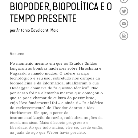
BIOPODER, BIOPOLÍTICA E O
TEMPO PRESENTE
por
Antônio Cavalcanti Maia
Resumo
No momento mesmo em que os Estados Unidos
lançaram as bombas nucleares sobre Hiroshima e
Nagasaki o mundo mudou. O célere avanço
tecnológico e seu uso, sobretudo nos campos da
biomedicina e da informática, atualizaram o que
Heidegger chamava de “A questão técnica”. Não
por acaso foi na Alemanha mesmo que começou o
que se pode chamar de cultura do pessimismo,
cujo livro fundamental foi – e ainda é – “A dialética
do esclarecimento” de Theodor Adorno e Max
Horkheimer. Ele que, a partir da
instrumentalização da razão, radicaliza noções da
teoria marxista. Mais: dissocia progresso e
liberdade. Ao que tudo indica, vive-se, desde então,
na jaula de aço que Weber havia previsto.