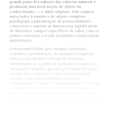
grande parte dos saberes das ciências naturais e
produzem uma nova noção de objeto do
objeto complexo
conhecimento — o
. Tais campos
associados à temática do objeto complexo
privilegiam a pluralização de potencialidades
conectivas e expõem as interseções significativas
de diferentes campos específicos de saber com os
planos referentes à tríade totalidade-complexidade-
individuação.
A metaestabilidade, por exemplo, permitirá
assimetrias temporais
conceber a proliferação de
como propriedades coletivas de sistemas,
operações transdutivas
desdobrando-se a partir de
,
acaso
integrações díspares que têm por motor um
estruturante. A imanência dessa aleatoriedade
conduz a uma inteligibilidade paradoxal —
todavia, apta a traduzir o engendramento de novas
composições formais a partir da defasagem de
uma multiplicidade pré-individual metaestável ou
caos
, correspondente em última análise ao próprio
Da unitariedade
reino da complexidade.
substancialista à complexidade multifária
: múltiplas
temporalidades, caos cosmógeno, individuação
interminável. Elementos de um materialismo
renovado conduzindo a um novo problema, o da
matéria pensante
. Complementar à aparição do
objeto complexo, assiste-se à emergência de um