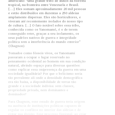
americano: “uma grande tribo de índios da floresta
tropical, na fronteira entre Venezuela e Brasil.
[….] Eles somam aproximadamente 20 mil pessoas
e estão distribuídos em duzentas a 250 aldeias
amplamente dispersas. Eles são horticultores, e
viveram até recentemente isolados do nosso tipo
de cultura. […] O fato notável sobre essa tribo,
conhecida como os Yanomamó, é o de terem
conseguido reter, graças a seu isolamento, os
seus padrões nativos de guerra e integridade
política sem a interferência do mundo exterior”
(Chagnon).
Tomados como fósseis vivos, os Yanomami
passaram a ocupar o lugar reservado no
pensamento ocidental ao homem em sua condição
natural, abrindo espaço para diversas questões:
como explicar essa onipresença da guerra em uma
sociedade igualitária? Por que o belicismo seria
tão prevalente ali onde a densidade demográfica
era tão baixa, a disponibilidade de terras tão
grande e a sociedade indivisa: sem classes,
propriedade privada, nem dominantes e
dominados?
Para Chagnon, esse estado de guerra teria origem
na ausência de instituições políticas capazes de
regular os conflitos no interior das aldeias e de
evitar sua divisão. Esse processo fissional, ao criar