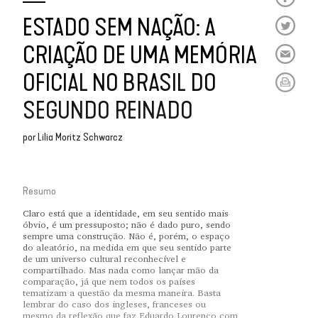
ESTADO SEM NAÇÃO: A
CRIAÇÃO DE UMA MEMÓRIA
OFICIAL NO BRASIL DO
SEGUNDO REINADO
por
Lilia Moritz Schwarcz
Resumo
Claro está que a identidade, em seu sentido mais
óbvio, é um pressuposto; não é dado puro, sendo
sempre uma construção. Não é, porém, o espaço
do aleatório, na medida em que seu sentido parte
de um universo cultural reconhecível e
compartilhado. Mas nada como lançar mão da
comparação, já que nem todos os países
tematizam a questão da mesma maneira. Basta
lembrar do caso dos ingleses, franceses ou
mesmo da reflexão que faz Eduardo Lourenço com