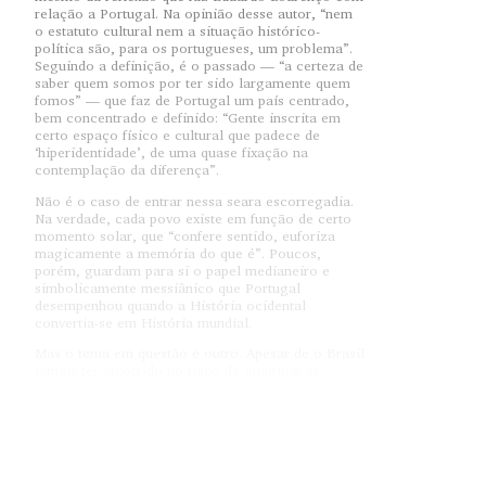
relação a Portugal. Na opinião desse autor, “nem
o estatuto cultural nem a situação histórico-
política são, para os portugueses, um problema”.
Seguindo a definição, é o passado — “a certeza de
saber quem somos por ter sido largamente quem
fomos” — que faz de Portugal um país centrado,
bem concentrado e definido: “Gente inscrita em
certo espaço físico e cultural que padece de
‘hiperidentidade’, de uma quase fixação na
contemplação da diferença”.
Não é o caso de entrar nessa seara escorregadia.
Na verdade, cada povo existe em função de certo
momento solar, que “confere sentido, euforiza
magicamente a memória do que é”. Poucos,
porém, guardam para si o papel medianeiro e
simbolicamente messiânico que Portugal
desempenhou quando a História ocidental
convertia-se em História mundial.
Mas o tema em questão é outro. Apesar de o Brasil
jamais ter incorrido no risco de imaginar-se
narcisicamente o centro do mundo — sendo quase
uma ilha de memória —, também aqui, e em vários
momentos, selecionaram-se determinados ícones,
prontamente transformados em símbolos da
nacionalidade. Muitos foram os momentos
privilegiados — 1822 (com a Independência), 1888