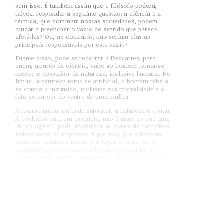
sem isso. É também assim que o filósofo poderá,
talvez, responder à seguinte questão: a ciência e a
técnica, que dominam nossas sociedades, podem
ajudar a preencher o vazio de sentido que parece
afetá-las? Ou, ao contrário, não seriam elas as
principais responsáveis por este vazio?
Diante disso, pode-se recorrer a Descartes, para
quem, através da ciência, cabe ao homem tornar-se
mestre e possuidor da natureza, inclusive humana. No
limite, a natureza torna-se artificial, o homem rebela-
se contra o instituído, inclusive sua mortalidade e o
fato de nascer do ventre de uma mulher.
A tecnociência pretende substituir a natureza e a vida.
A evolução que, em essência, não é mais do que uma
“bricolagem”, pode imobilizar-se diante de caminhos
indesejáveis ou impasses. É por isso que o homem
pode ser tentado a tomar seu lugar e tornar-se o
designer dos processos biológicos e naturais. O
homem pode, enfim, participar da fabricação da vida.