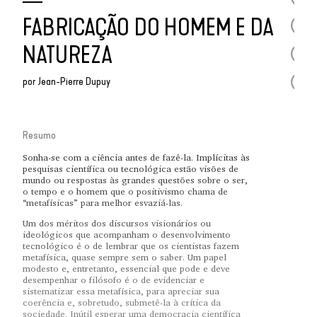
FABRICAÇÃO DO HOMEM E DA
NATUREZA
por
Jean-Pierre Dupuy
Resumo
Sonha-se com a ciência antes de fazê-la. Implícitas às
pesquisas científica ou tecnológica estão visões de
mundo ou respostas às grandes questões sobre o ser,
o tempo e o homem que o positivismo chama de
“metafísicas” para melhor esvaziá-las.
Um dos méritos dos discursos visionários ou
ideológicos que acompanham o desenvolvimento
tecnológico é o de lembrar que os cientistas fazem
metafísica, quase sempre sem o saber. Um papel
modesto e, entretanto, essencial que pode e deve
desempenhar o filósofo é o de evidenciar e
sistematizar essa metafísica, para apreciar sua
coerência e, sobretudo, submetê-la à crítica da
sociedade. Inútil esperar uma democracia científica