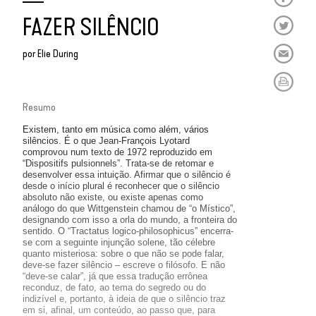
FAZER SILÊNCIO
por
Elie During
Resumo
Existem, tanto em música como além, vários
silêncios. É o que Jean-François Lyotard
comprovou num texto de 1972 reproduzido em
“Dispositifs pulsionnels”. Trata-se de retomar e
desenvolver essa intuição. Afirmar que o silêncio é
desde o início plural é reconhecer que o silêncio
absoluto não existe, ou existe apenas como
análogo do que Wittgenstein chamou de “o Místico”,
designando com isso a orla do mundo, a fronteira do
sentido. O “Tractatus logico-philosophicus” encerra-
se com a seguinte injunção solene, tão célebre
quanto misteriosa: sobre o que não se pode falar,
deve-se fazer silêncio – escreve o filósofo. E não
“deve-se calar”, já que essa tradução errônea
reconduz, de fato, ao tema do segredo ou do
indizível e, portanto, à ideia de que o silêncio traz
em si, afinal, um conteúdo, ao passo que, para