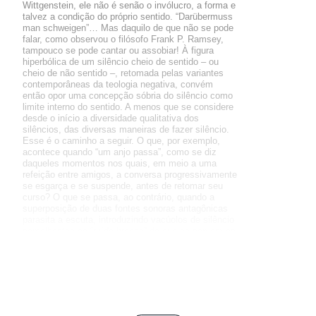
Wittgenstein, ele não é senão o invólucro, a forma e
talvez a condição do próprio sentido. “Darübermuss
man schweigen”… Mas daquilo de que não se pode
falar, como observou o filósofo Frank P. Ramsey,
tampouco se pode cantar ou assobiar! À figura
hiperbólica de um silêncio cheio de sentido – ou
cheio de não sentido –, retomada pelas variantes
contemporâneas da teologia negativa, convém
então opor uma concepção sóbria do silêncio como
limite interno do sentido. A menos que se considere
desde o início a diversidade qualitativa dos
silêncios, das diversas maneiras de fazer silêncio.
Esse é o caminho a seguir. O que, por exemplo,
acontece quando “um anjo passa”, como se diz
daqueles momentos nos quais, em meio a uma
refeição entre amigos, a conversa progressivamente
se esgarça e se suspende, antes de retomar seu
curso? O que se passa, ao contrário, quando a
superposição de duas fontes sonoras antagônicas
parasita a escuta, introduzindo vacúolos de silêncio
semelhantes ao “ruído branco” de que se servem os
engenheiros de som?
Do esvaziamento à saturação, as estratégias do
silêncio são múltiplas, vindo interromper, de vez em
quando, o rumor ensurdecedor do “chat” universal, a
conversação contínua e seus retransmissores
digitais. Note-se que o silêncio pode interromper,