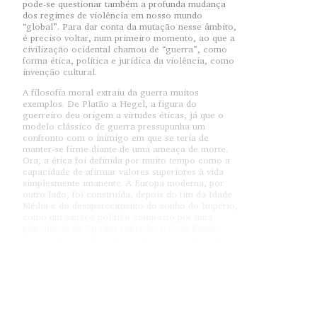
pode-se questionar também a profunda mudança
dos regimes de violência em nosso mundo
“global”. Para dar conta da mutação nesse âmbito,
é preciso voltar, num primeiro momento, ao que a
civilização ocidental chamou de “guerra”, como
forma ética, política e jurídica da violência, como
invenção cultural.
A filosofia moral extraiu da guerra muitos
exemplos. De Platão a Hegel, a figura do
guerreiro deu origem a virtudes éticas, já que o
modelo clássico de guerra pressupunha um
confronto com o inimigo em que se teria de
manter-se firme diante de uma ameaça de morte.
Ora, a ética foi definida por muito tempo como a
capacidade de afirmar valores superiores à vida
simplesmente imanente. A Europa moderna, por
outro lado, foi construída, depois do fim da Idade
Média e do desaparecimento do sonho do Império,
como um espaço político composto por uma
pluralidade de Estados soberanos. Cada Estado
devia definir seu lugar numa relação de forças
permanentemente em movimento. A guerra foi
então amplamente definida na filosofia política
como uma necessidade, já que era ela que
garantiria a unidade e a paz civil internas; a
sobrevivência do Estado, enfim. Arcaicamente,
como julgamento de Deus, ao separar vencedor e