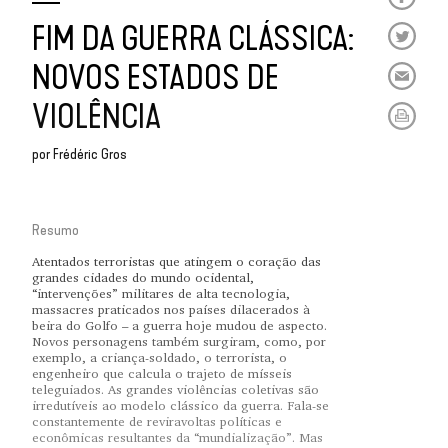
FIM DA GUERRA CLÁSSICA:
NOVOS ESTADOS DE
VIOLÊNCIA
por
Frédéric Gros
Resumo
Atentados terroristas que atingem o coração das
grandes cidades do mundo ocidental,
“intervenções” militares de alta tecnologia,
massacres praticados nos países dilacerados à
beira do Golfo – a guerra hoje mudou de aspecto.
Novos personagens também surgiram, como, por
exemplo, a criança-soldado, o terrorista, o
engenheiro que calcula o trajeto de mísseis
teleguiados. As grandes violências coletivas são
irredutíveis ao modelo clássico da guerra. Fala-se
constantemente de reviravoltas políticas e
econômicas resultantes da “mundialização”. Mas