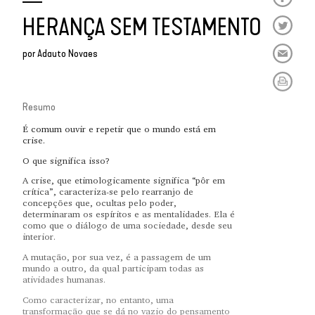
HERANÇA SEM TESTAMENTO
por
Adauto Novaes
Resumo
É comum ouvir e repetir que o mundo está em
crise.
O que significa isso?
A crise, que etimologicamente significa “pôr em
crítica”, caracteriza-se pelo rearranjo de
concepções que, ocultas pelo poder,
determinaram os espíritos e as mentalidades. Ela é
como que o diálogo de uma sociedade, desde seu
interior.
A mutação, por sua vez, é a passagem de um
mundo a outro, da qual participam todas as
atividades humanas.
Como caracterizar, no entanto, uma
transformação que se dá no vazio do pensamento