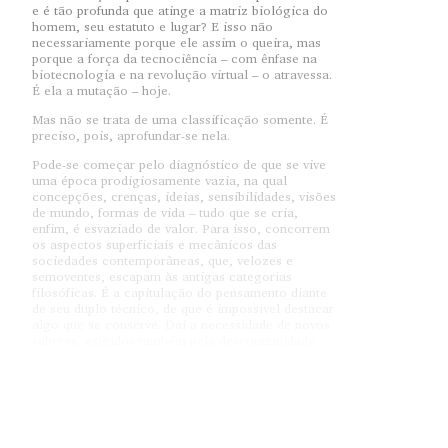
e é tão profunda que atinge a matriz biológica do
homem, seu estatuto e lugar? E isso não
necessariamente porque ele assim o queira, mas
porque a força da tecnociência – com ênfase na
biotecnologia e na revolução virtual – o atravessa.
É ela a mutação – hoje.
Mas não se trata de uma classificação somente. É
preciso, pois, aprofundar-se nela.
Pode-se começar pelo diagnóstico de que se vive
uma época prodigiosamente vazia, na qual
concepções, crenças, ideias, sensibilidades, visões
de mundo, formas de vida – tudo que se cria,
enfim, é esvaziado de valor. Para isso, concorrem
os aspectos superficiais e mecânicos das
sociedades contemporâneas, que, velozes e
semoventes, escapam às antigas categorias
filosóficas. É a capitulação do pensamento diante
de seu duplo técnico, de que é impossível destacar
algo que se conserve. Daí a necessidade de novos
saberes, exigidos também pela descontinuidade
entre passado e presente, tradição e antecipação,
perdidos que estão, no fluxo dos fatos, o
pensamento, o espírito e o Ser, que, à medida que
se afastam de sua concepção original, reduzem-se
a simples objetividades para a ciência ou reservas
para o domínio técnico do mundo.