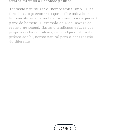
fatores externos à liberdade política.
Tentando naturalizar o “homossexualismo”, Gide
fortaleceu o preconceito que define indivíduos
homoeroticamente inclinados como uma espécie à
parte de homens. O exemplo de Gide, apesar de
restrito ao sexual, ilustra a tendência a fazer dos
próprios valores e ideais, em qualquer esfera da
prática social, norma natural para a condenação
do diferente.
Começo por uma definição suficiente para meus
propósitos. Por ética naturalista entendo toda
ética que busca na natureza os fundamentos da