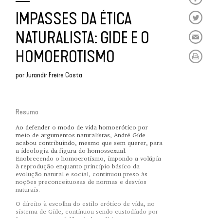
IMPASSES DA ÉTICA
NATURALISTA: GIDE E O
HOMOEROTISMO
por
Jurandir Freire Costa
Resumo
Ao defender o modo de vida homoerótico por
meio de argumentos naturalistas, André Gide
acabou contribuindo, mesmo que sem querer, para
a ideologia da figura do homossexual.
Enobrecendo o homoerotismo, impondo a volúpia
à reprodução enquanto princípio básico da
evolução natural e social, continuou preso às
noções preconceituosas de normas e desvios
naturais.
O direito à escolha do estilo erótico de vida, no
sistema de Gide, continuou sendo custodiado por