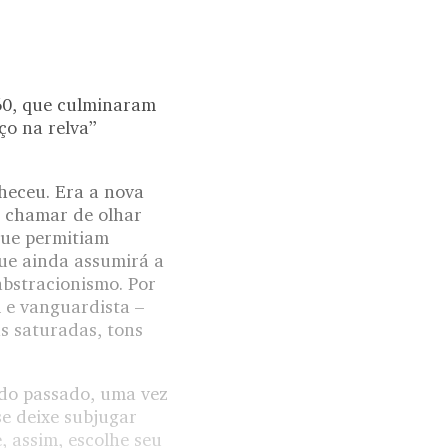
60, que culminaram
ço na relva”
heceu. Era a nova
e chamar de olhar
 que permitiam
que ainda assumirá a
abstracionismo. Por
l e vanguardista –
as saturadas, tons
 do passado, uma vez
e deixe subjugar
, assim, escolhe seu