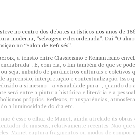
teve no centro dos debates artísticos nos anos de 18
tura moderna, “selvagem e desordenada”. Daí “O almo
osição no “Salon de Refusés”.
acroix, a tensão entre Classicismo e Romantismo envel
e endiabrada”. E, com ela, o fim também do que se pod
 ou seja, imbuído de parâmetros culturais e coletivos
de apreensão, interpretação e contextualização. Isso 
eduzido a si mesmo – a visualidade pura -, quando do 
e será entre a pintura histórica e literária e a pessoa
bolismos próprios. Reflexos, transparências, atmosfer
do a luminosidade do dia etc.
ão é esse o olhar de Manet, ainda atrelado às obras
uentador de museus, relativamente recentes. Não que s
 Deles, Manet captura fragmentos ou modos de compor e