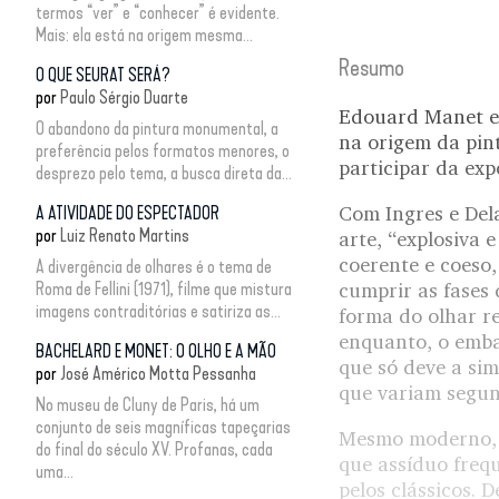
termos “ver” e “conhecer” é evidente.
Mais: ela está na origem mesma...
Resumo
O QUE SEURAT SERÁ?
por
Paulo Sérgio Duarte
Edouard Manet es
O abandono da pintura monumental, a
na origem da pin
preferência pelos formatos menores, o
participar da exp
desprezo pelo tema, a busca direta da...
Com Ingres e Del
A ATIVIDADE DO ESPECTADOR
por
Luiz Renato Martins
arte, “explosiva 
coerente e coeso,
A divergência de olhares é o tema de
Roma de Fellini (1971), filme que mistura
cumprir as fases 
imagens contraditórias e satiriza as...
forma do olhar r
enquanto, o embat
BACHELARD E MONET: O OLHO E A MÃO
que só deve a sim
por
José Américo Motta Pessanha
que variam segun
No museu de Cluny de Paris, há um
conjunto de seis magníficas tapeçarias
Mesmo moderno, n
do final do século XV. Profanas, cada
que assíduo freq
uma...
pelos clássicos.