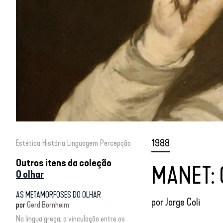
1988
Estética
História
Linguagem
Percepção
Outros itens da coleção
MANET: 
O olhar
AS METAMORFOSES DO OLHAR
por
Jorge Coli
por
Gerd Bornheim
Na língua grega, a vinculação entre os