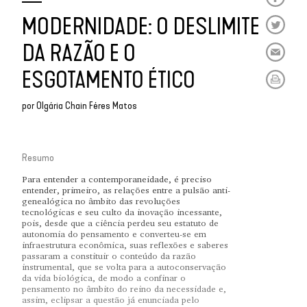
MODERNIDADE: O DESLIMITE
DA RAZÃO E O
ESGOTAMENTO ÉTICO
por
Olgária Chain Féres Matos
Resumo
Para entender a contemporaneidade, é preciso
entender, primeiro, as relações entre a pulsão anti-
genealógica no âmbito das revoluções
tecnológicas e seu culto da inovação incessante,
pois, desde que a ciência perdeu seu estatuto de
autonomia do pensamento e converteu-se em
infraestrutura econômica, suas reflexões e saberes
passaram a constituir o conteúdo da razão
instrumental, que se volta para a autoconservação
da vida biológica, de modo a confinar o
pensamento no âmbito do reino da necessidade e,
assim, eclipsar a questão já enunciada pelo