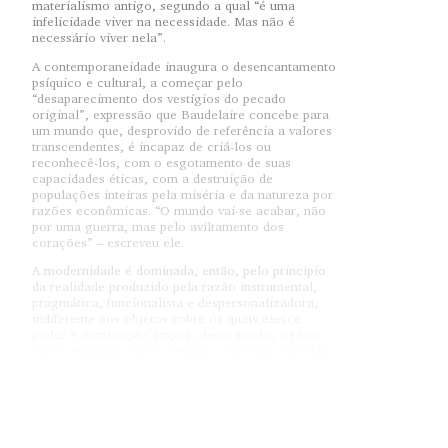
materialismo antigo, segundo a qual “é uma
infelicidade viver na necessidade. Mas não é
necessário viver nela”.
A contemporaneidade inaugura o desencantamento
psíquico e cultural, a começar pelo
“desaparecimento dos vestígios do pecado
original”, expressão que Baudelaire concebe para
um mundo que, desprovido de referência a valores
transcendentes, é incapaz de criá-los ou
reconhecê-los, com o esgotamento de suas
capacidades éticas, com a destruição de
populações inteiras pela miséria e da natureza por
razões econômicas. “O mundo vai-se acabar, não
por uma guerra, mas pelo aviltamento dos
corações” – escreveu ele.
A modernidade é dominada, então, pelo princípio
da realidade produzido pela razão instrumental,
pragmática, funcionalista e despersonalizadora,
indiferente aos objetos sobre os quais exerce
poder e dominação. Impõe, desse modo, o reino
da necessidade como medida e conteúdo da “vida
do espírito”, liquidando a experiência da liberdade,
inaugurada no Ocidente pelos gregos com a ideia
da contemplação, seguida pela meditação
religiosa medieval e pela especulação filosófica
renascentista, que encontravam na reflexão os
temas que mereciam dedicação, tempo; ou seja,