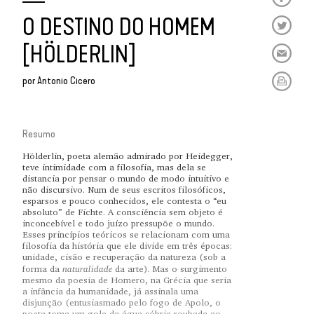
O DESTINO DO HOMEM
[HÖLDERLIN]
por
Antonio Cicero
Resumo
Hölderlin, poeta alemão admirado por Heidegger,
teve intimidade com a filosofia, mas dela se
distancia por pensar o mundo de modo intuitivo e
não discursivo. Num de seus escritos filosóficos,
esparsos e pouco conhecidos, ele contesta o “eu
absoluto” de Fichte. A consciência sem objeto é
inconcebível e todo juízo pressupõe o mundo.
Esses princípios teóricos se relacionam com uma
filosofia da história que ele divide em três épocas:
unidade, cisão e recuperação da natureza (sob a
naturalidade
forma da
da arte). Mas o surgimento
mesmo da poesia de Homero, na Grécia que seria
a infância da humanidade, já assinala uma
disjunção (entusiasmado pelo fogo de Apolo, o
poeta toma um gole da água sóbria roubada ao