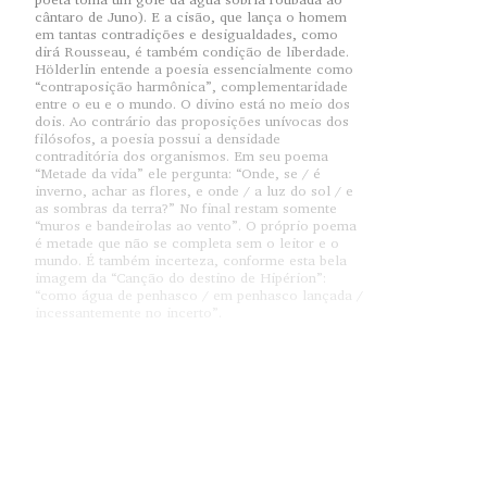
cântaro de Juno). E a cisão, que lança o homem
em tantas contradições e desigualdades, como
dirá Rousseau, é também condição de liberdade.
Hölderlin entende a poesia essencialmente como
“contraposição harmônica”, complementaridade
entre o eu e o mundo. O divino está no meio dos
dois. Ao contrário das proposições unívocas dos
filósofos, a poesia possui a densidade
contraditória dos organismos. Em seu poema
“Metade da vida” ele pergunta: “Onde, se / é
inverno, achar as flores, e onde / a luz do sol / e
as sombras da terra?” No final restam somente
“muros e bandeirolas ao vento”. O próprio poema
é metade que não se completa sem o leitor e o
mundo. É também incerteza, conforme esta bela
imagem da “Canção do destino de Hipérion”:
“como água de penhasco / em penhasco lançada /
incessantemente no incerto”.