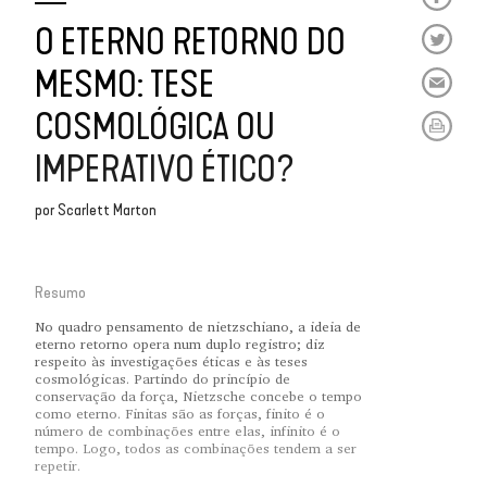
O ETERNO RETORNO DO
MESMO: TESE
COSMOLÓGICA OU
IMPERATIVO ÉTICO?
por
Scarlett Marton
Resumo
No quadro pensamento de nietzschiano, a ideia de
eterno retorno opera num duplo registro; diz
respeito às investigações éticas e às teses
cosmológicas. Partindo do princípio de
conservação da força, Nietzsche concebe o tempo
como eterno. Finitas são as forças, finito é o
número de combinações entre elas, infinito é o
tempo. Logo, todos as combinações tendem a ser
repetir.