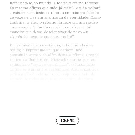
Referindo-se ao mundo, a teoria o eterno retorno
do mesmo afirma que tudo já existiu e tudo voltará
a existir; cada instante retorna um número infinito
de vezes e traz em si a marca da eternidade. Como
doutrina, o eterno retorno fornece um imperativo
para a ação: “a tarefa consiste em viver de tal
maneira que devas desejar viver de novo – tu
viverás de novo de qualquer modo!”.
É inevitável que a existência, tal como ela é se
repita; é imprescindível que homem, não
possuindo outra vida além dessa a afirme. Grande
crítico do Iluminismo, Nietzsche afirma que, ao
estimular o “espirito de rebanho”, o Iluminismo
tornou-se a arma dos ressentidos. Aterrorizante, o
pensamento do eterno retorno aponta a falta de
sentido de todas as coisas; corretivo, descarta
uma grande quantidade de mundos hipotéticos;
liberador, alivia o fardo das esperanças vãs. Em
vez de esperar que um poder transcendente
justifique o mundo, o homem tem que dar sentido
à própria vida; em vez de aguardar que venham
redimi-lo, deve amar cada instante como ele é.
Contra o ressentimento, é preciso lembrar que não
há vida eterna; esta vida é eterna.
Os filósofos supuseram que a medida era o
homem; Nietzsche entende que o mundo é a