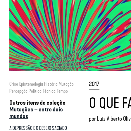
2017
Crise
Epistemologia
História
Mutação
Percepção
Política
Técnica
Tempo
O QUE 
Outros itens da coleção
Mutações – entre dois
mundos
por
Luiz Alberto Oliv
A DEPRESSÃO E O DESEJO SACIADO