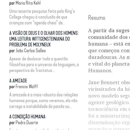
por
Maria Rita Kehl
Uma recente pesquisa feita pelo King’s
College chegou à conclusão de que
Resumo
crianças com “agenda cheia” de...
A partir da suge
A VISÃO DE DEUS E O OLHAR DOS HOMENS:
comunidade dos ci
UMA LEITURA WITTGENSTEINIANA DO
humana – está en
PROBLEMA DE MOLYNEUX
que começou com 
por
João Carlos Salles
duradouras. As m
Apesar de deslocar toda a questão
e vital do planet
filosófica para o universo da linguagem, a
Humanos.
perspectiva do Tractatus...
A AMIZADE
Jane Bennett obs
por
Francis Wolff
vicissitudes da h
A amizade é a mais robusta das relações
novo modelo segun
humanas porque, como veremos, ela não
agente geológico.
carrega a instabilidade da paixão ou...
tecnociência em s
foi a miniaturiza
A CONDIÇÃO HUMANA
disseminação exp
por
Pedro Duarte
atuação e interaç