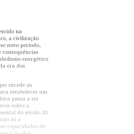
escido na
o, a civilização
se novo período,
e consequências
abolismo energético
 da era dos
que excede as
para estabelecer um
tica passa a ser
utros sobre a
amental do século 20
 não só a
uas capacidades de
bientação dos