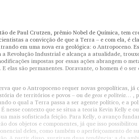
stão de Paul Crutzen, prêmio Nobel de Química, tem cr
entistas a convicção de que a Terra – e com ela, é clar
trando em uma nova era geológica: o Antropoceno. Es
a Revolução Industrial e alcança a atualidade, troux
odificações impostas por essas ações abrangem o met
a. E elas são permanentes. Doravante, o homem é o ser
erva que o Antropoceno requer novas geopolíticas, já 
geos
politeia
istória de territórios e povos – ou de
e
… , 
do o qual a Terra passa a ser agente político, e a polí
 É nesse contexto que se situa a teoria Kevin Kelly e o
ua mais sofisticada feição. Para Kelly, o avanço fund
ção dos objetos e componentes, já que isso possibilitou
onencial deles, como também o aperfeiçoamento de s
ão. A partir disso, surgiram duas tendência: a da am