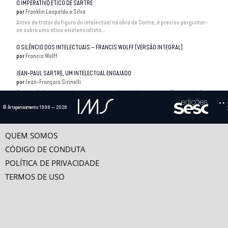
O IMPERATIVO ÉTICO DE SARTRE
por
Franklin Leopoldo e Silva
Antes de tratar da figura do intelectual na obra de Sartre, é preciso perguntar-
se sobre uma ética existencialista....
O SILÊNCIO DOS INTELECTUAIS – FRANCIS WOLFF (VERSÃO INTEGRAL)
por
Francis Wolff
JEAN-PAUL SARTRE, UM INTELECTUAL ENGAJADO
por
Jean-François Sirinelli
Sartre não foi só o intelectual mais considerado de sua época. Ele também foi –
e ainda é – um dos maiores...
© Artepensamento 1996 — 2026
O CIENTISTA E O INTELECTUAL
por
Renato Janine Ribeiro
QUEM SOMOS
Eis o tema: o alcance do conceito de intelectual e seu papel. A começar,
intelectual é quem lida com assuntos de...
CÓDIGO DE CONDUTA
POLÍTICA DE PRIVACIDADE
TERMOS DE USO