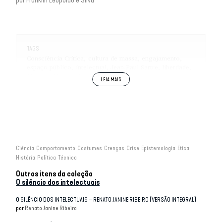
por
Franklin Leopoldo e Silva
TAGS
Consciência Crítica
cultura de massa
engajamento
espaço público
intelectual
Jean-Paul Sartre
liberdade
Maurice Merleau-Ponty
meios de comunicação
política
Razões do Silêncio do Intelectual
Ciência
Comportamento
Costumes
Crenças
Crise
Epistemologia
Ética
História
Política
Técnica
Outros itens da coleção
O silêncio dos intelectuais
O SILÊNCIO DOS INTELECTUAIS – RENATO JANINE RIBEIRO (VERSÃO INTEGRAL)
por
Renato Janine Ribeiro