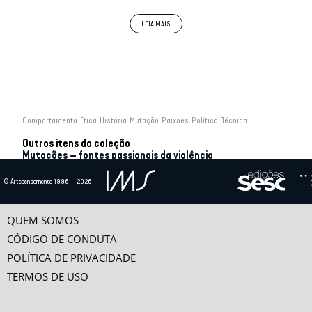
emoção notícias abomináveis acerca de mortes e
massacres.
Comportamento
Ética
História
Mutação
Paixões
Política
Técnica
Outros itens da coleção
Mutações – fontes passionais da violência
[1]
TERROR, VIOLÊNCIA E POLÍTICA
© Artepensamento 1996 — 2026
Tudo o que era vivido diretamente tornou-se uma
por
Newton Bignotto
O filósofo Yves Michaud estudou de perto o problema da violência e suas
representação.
relações com o poder a partir de três...
QUEM SOMOS
[2]
GUY DEBORD
CÓDIGO DE CONDUTA
A VIOLÊNCIA DA VIDA
por
Vladimir Safatle
POLÍTICA DE PRIVACIDADE
Muitos foram, ao longo da história, os paralelos traçados entre vida e política.
TERMOS DE USO
Nesse sentido, a expressão...
PERGUNTAS INICIAIS
DO DESEJO À VIOLÊNCIA E RECIPROCIDADE
No dia 24 de julho, uma quinta-feira, na mesma