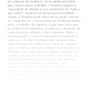
no controle da violência. Lê-se ainda em Valéry
que, através desse trabalho, o homem adquire a
capacidade de afastar-se por momentos de “tudo o
que existe”, inclusive da própria personalidade.
Assim, o “homem pode observar-se; pode criticar-
se, controlar-se”. A nova forma de violência limita,
pois, o trabalho do espírito, o que quer dizer que
as deliberações humanas acontecem a despeito da
capacidade de reflexão e discernimento. Mais: o
homem perde o controle das paixões violentas. A
ciência e a técnica dominam não apenas nossa
vida material mas também as coisas do espírito;
pior: o espírito, limitado, está presente mesmo nos
episódios que implicam seu enfraquecimento. Se o
espírito retira-se do novo mundo – ou melhor, se,
no mundo dominado pela técnica, não há mais
espaço para o trabalho do espírito –, isso
acontece porque existem forças instintivas que
trabalham contra ele. Valéry pergunta, então, num
breve ensaio sobre a virtude, se nós nos tornamos
piores ou apenas mais verídicos. Talvez seja o
caso de constatar que a técnica, ao estimular a
força e a potência que há no homem, tornou-o
mais violento. A difusão universal, através dos
novos meios de comunicação, alimenta um gozo
insaciável da violência: no cinema, nos jornais, na
televisão, no celular – até –, nos locais públicos
ou em casa, os olhos parecem absorver sem