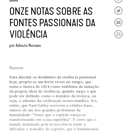
ONZE NOTAS SOBRE AS
FONTES PASSIONAIS DA
VIOLÊNCIA
por
Adauto Novaes
Resumo
Para discutir os deslimites da violência passional
hoje, propõe-se um breve recuo no tempo, que
toma a Guerra de 1914 como emblema da mutação
da própria ideia de violência, quando surge o que
pode ser definido como o domínio da técnica, ou
seja, o advento da civilização tecnocientífica. Foi,
então, que Paul Valéry escreveu a célebre frase,
síntese de um dos grandes problemas da
humanidade: “Temo que o espírito esteja se
transformando em coisa supérflua”. É certo que o
mundo dominado pela tecnociência tende a
dificultar o trabalho do espírito, que é fundamental