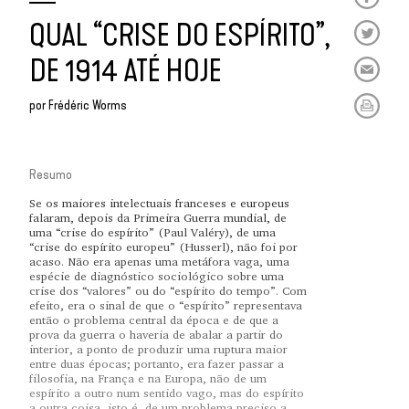
QUAL “CRISE DO ESPÍRITO”,
DE 1914 ATÉ HOJE
por
Frédéric Worms
Resumo
Se os maiores intelectuais franceses e europeus
falaram, depois da Primeira Guerra mundial, de
uma “crise do espírito” (Paul Valéry), de uma
“crise do espírito europeu” (Husserl), não foi por
acaso. Não era apenas uma metáfora vaga, uma
espécie de diagnóstico sociológico sobre uma
crise dos “valores” ou do “espírito do tempo”. Com
efeito, era o sinal de que o “espírito” representava
então o problema central da época e de que a
prova da guerra o haveria de abalar a partir do
interior, a ponto de produzir uma ruptura maior
entre duas épocas; portanto, era fazer passar a
filosofia, na França e na Europa, não de um
espírito a outro num sentido vago, mas do espírito
a outra coisa, isto é, de um problema preciso a