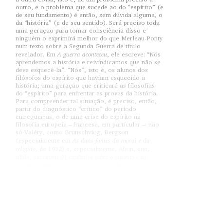
outro, e o problema que sucede ao do “espírito” (e
de seu fundamento) é então, sem dúvida alguma, o
da “história” (e de seu sentido). Será preciso toda
uma geração para tomar consciência disso e
ninguém o exprimirá melhor do que Merleau-Ponty
num texto sobre a Segunda Guerra de título
A guerra aconteceu
revelador. Em
, ele escreve: “Nós
aprendemos a história e reivindicamos que não se
deve esquecê-la”. “Nós”, isto é, os alunos dos
filósofos do espírito que haviam esquecido a
história; uma geração que criticará as filosofias
do “espírito” para enfrentar as provas da história.
Para compreender tal situação, é preciso, então,
partir do diagnóstico “crítico” do período
entreguerras, o de uma crise do espírito na
filosofia europeia – francesa, em particular –: não
só Valéry, como Brunschvicg, Bergson
As duas fontes da moral e da
(especialmente em
religião
, de 1932) e, especialmente, Alain, que,
81 capítulos sobre o espírito e as
aliás, escreveu
paixões
Marte ou a guerra julgada
e
. Trata-se enfim
de explorar a principal lição da guerra, que talvez
seja a descoberta da história, e isso tanto nos
textos da geração de 1930, quanto também nos da
geração que “surge” e inspira-se, em particular,
nos cursos de Kojève sobre Hegel. Nós saímos
dessa “crise”; o que ela nos ensina sobre a que