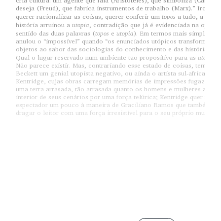
cria cultura: um agente que fala (Aristóteles), que simboliza (Cassirer
deseja (Freud), que fabrica instrumentos de trabalho (Marx).” Ironica
topos
querer racionalizar as coisas, querer conferir um
a tudo, a filos
utopia
história arruinou a
, contradição que já é evidenciada na oposi
topos
utopia
sentido das duas palavras (
e
). Em termos mais simples: a 
anulou o “impossível” quando “os enunciados utópicos transformam-
objetos ao sabor das sociologias do conhecimento e das histórias das
utopias 
Qual o lugar reservado num ambiente tão propositivo para as
Não parece existir. Mas, contrariando esse estado de coisas, temos 
Beckett um genial utopista negativo, ou ainda o artista sul-africano W
Kentridge, cujas obras carregam memórias de impressões fugazes e 
uma terra arrasada, tão arrasada quanto os homens e mulheres arrast
interior de seus cenários por uma força telúrica; Kentridge quer mobi
espectador um pouco à maneira de Graciliano Ramos que também é 
dragar o leitor com uma força irresistível para o seu próprio mundo.
[1]