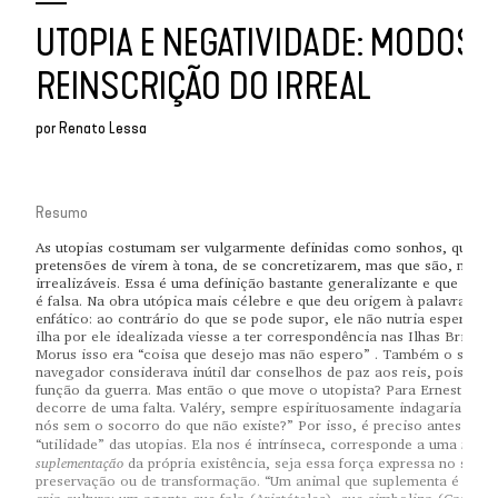
UTOPIA E NEGATIVIDADE: MODOS 
REINSCRIÇÃO DO IRREAL
por
Renato Lessa
Resumo
As utopias costumam ser vulgarmente definidas como sonhos, quime
pretensões de virem à tona, de se concretizarem, mas que são, na rea
irrealizáveis. Essa é uma definição bastante generalizante e que em 
é falsa. Na obra utópica mais célebre e que deu origem à palavra, Mo
enfático: ao contrário do que se pode supor, ele não nutria esperança
ilha por ele idealizada viesse a ter correspondência nas Ilhas Britânic
Morus isso era “coisa que desejo mas não espero” . Também o seu he
navegador considerava inútil dar conselhos de paz aos reis, pois ele
função da guerra. Mas então o que move o utopista? Para Ernest Bloc
decorre de uma falta. Valéry, sempre espirituosamente indagaria “o qu
nós sem o socorro do que não existe?” Por isso, é preciso antes refre
neces
“utilidade” das utopias. Ela nos é intrínseca, corresponde a uma
suplementação
da própria existência, seja essa força expressa no senti
preservação ou de transformação. “Um animal que suplementa é um su