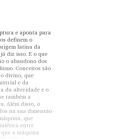
uptura e aponta para
ços definem o
origem latina da
á diz isso. E o que
não o abandono dos
lismo. Conceitos são
o divino, que
ustrial e da
a da alteridade e o
-se também a
a. Além disso, o
ados na sua dimensão
 máquina, que
ialética entre
orque a máquina