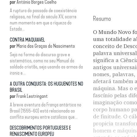
por
António Borges Coelho
A ruptura do passado de coexistência
religiosa, no final do século XV, ocorre
Resumo
num momento em que a riqueza do
Estado...
O Mundo Novo foi
uma totalidade ab
CONTRA MAQUIAVEL
conceito de Desco
por
Maria das Graças do Nascimento
palavra universa
Seja na forma do discurso grave e
significa a Ciênc
sistemático, como no seu Manual do
soldado cristão, seja usando as armas da
antigos universai
ironia e...
nomes, palavras, 
afetará também a 
A OUTRA CONQUISTA: OS HUGUENOTES NO
máquina. Mas o e
BRASIL
fascínio pelas d
por
Frank Lestringant
imaginação como 
A breve aventura da França antártica no
corpo humano pas
Brasil (1555-60) está relacionada ao
de finitude. O cá
conflito europeu entre católicos que...
propicia transfor
DESCOBRIMENTOS PORTUGUESES E
homem e máquina 
RENASCIMENTO EUROPEU