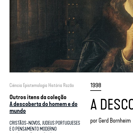
1998
Ciência
Epistemologia
História
Razão
Outros itens da coleção
A DESC
A descoberta do homem e do
mundo
por
Gerd Bornheim
CRISTÃOS-NOVOS, JUDEUS PORTUGUESES
E O PENSAMENTO MODERNO