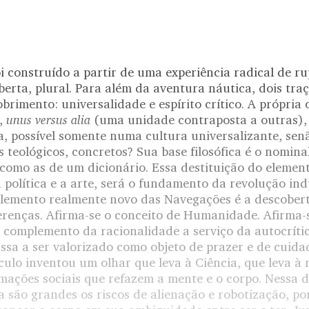
 construído a partir de uma experiência radical de r
erta, plural. Para além da aventura náutica, dois tra
brimento: universalidade e espírito crítico. A própria 
unus versus alia
l,
(uma unidade contraposta a outras), j
ia, possível somente numa cultura universalizante, se
s teológicos, concretos? Sua base filosófica é o nomina
como as de um dicionário. Essa destituição do element
política e a arte, será o fundamento da revolução ind
lemento realmente novo das Navegações é a descobert
iferenças. Afirma-se o conceito de Humanidade. Afirma
complemento da racionalidade a serviço da autocrític
sa a ser valorizado como objeto de prazer e de cuid
lculo inventou um olhar que leva à Ciência, que leva à
mações sociais que refazem a mente e o corpo. Nessa d
são grandes os riscos de alienação e robotização, p