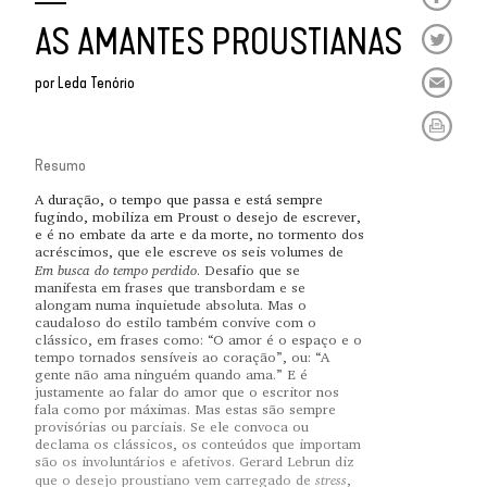
AS AMANTES PROUSTIANAS
por
Leda Tenório
Resumo
A duração, o tempo que passa e está sempre
fugindo, mobiliza em Proust o desejo de escrever,
e é no embate da arte e da morte, no tormento dos
acréscimos, que ele escreve os seis volumes de
Em busca do tempo perdido
. Desafio que se
manifesta em frases que transbordam e se
alongam numa inquietude absoluta. Mas o
caudaloso do estilo também convive com o
clássico, em frases como: “O amor é o espaço e o
tempo tornados sensíveis ao coração”, ou: “A
gente não ama ninguém quando ama.” E é
justamente ao falar do amor que o escritor nos
fala como por máximas. Mas estas são sempre
provisórias ou parciais. Se ele convoca ou
declama os clássicos, os conteúdos que importam
são os involuntários e afetivos. Gerard Lebrun diz
stress
que o desejo proustiano vem carregado de
,