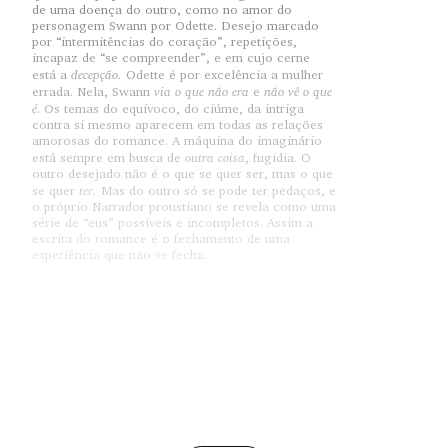
de uma doença do outro, como no amor do
personagem Swann por Odette. Desejo marcado
por “intermitências do coração”, repetições,
incapaz de “se compreender”, e em cujo cerne
decepção.
está a
Odette é por excelência a mulher
via o que não era
não vê o que
errada. Nela, Swann
e
é
. Os temas do equívoco, do ciúme, da intriga
contra si mesmo aparecem em todas as relações
amorosas do romance. A máquina do imaginário
outra coisa
está sempre em busca de
, fugidia. O
outro desejado não é o que se quer ser, mas o que
ter.
se quer
Mas do outro só se pode ter pedaços, e
o próprio Narrador proustiano se revela como uma
série de “eus” possíveis e incompletos. Assim a
escrita do romance é o fechamento de uma
experiência que não se fecha.