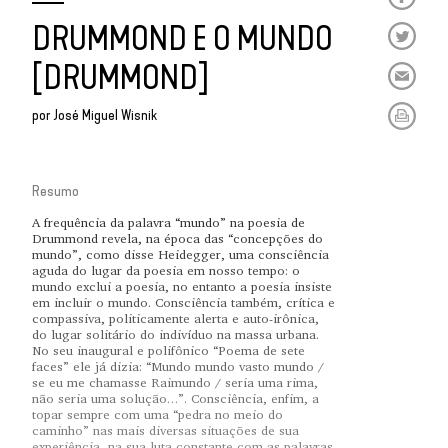
DRUMMOND E O MUNDO
[DRUMMOND]
por
José Miguel Wisnik
Resumo
A frequência da palavra “mundo” na poesia de
Drummond revela, na época das “concepções do
mundo”, como disse Heidegger, uma consciência
aguda do lugar da poesia em nosso tempo: o
mundo exclui a poesia, no entanto a poesia insiste
em incluir o mundo. Consciência também, crítica e
compassiva, politicamente alerta e auto-irônica,
do lugar solitário do indivíduo na massa urbana.
No seu inaugural e polifônico “Poema de sete
faces” ele já dizia: “Mundo mundo vasto mundo /
se eu me chamasse Raimundo / seria uma rima,
não seria uma solução…”. Consciência, enfim, a
topar sempre com uma “pedra no meio do
caminho” nas mais diversas situações de sua
experiência, na sua luta constante com as palavras