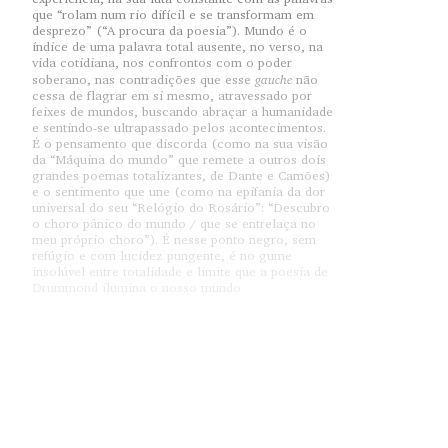
que “rolam num rio difícil e se transformam em
desprezo” (“A procura da poesia”). Mundo é o
índice de uma palavra total ausente, no verso, na
vida cotidiana, nos confrontos com o poder
gauche
soberano, nas contradições que esse
não
cessa de flagrar em si mesmo, atravessado por
feixes de mundos, buscando abraçar a humanidade
e sentindo-se ultrapassado pelos acontecimentos.
É o pensamento que discorda (como na sua visão
da “Máquina do mundo” que remete a outros dois
grandes poemas totalizantes, de Dante e Camões)
e o sentimento que une (como na epifania da dor
universal do seu “Relógio do Rosário”: “Descubro
o choro pânico do mundo / que se entrelaça no
meu próprio choro”). É nesse ponto negro, sem
refúgio e com lucidez pungente, é no gume
insolúvel entre totalidade e limite que a poesia de
Drummond ilumina o nosso mundo.