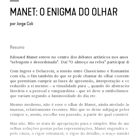
MANET: O ENIGMA DO OLHAR
por
Jorge Coli
Resumo
Edouard Manet esteve no centro dos debates artísticos nos anos de 
“selvagem e desordenada”. Daí “O almoço na relva” participar da exp
Com Ingres e Delacroix, a tensão entre Classicismo e Romantismo enve
com ela, o fim também do que se pode chamar de olhar coerente e coe
que permitiam cumprir as fases de apreensão, interpretação e context
reduzido a si mesmo – a visualidade pura -, quando do abstracionismo.
literária e a pessoal e vanguardista – que só deve a simbolismos própr
que variam segundo a luminosidade do dia etc.
Mesmo moderno, não é esse o olhar de Manet, ainda atrelado às obra
museus, relativamente recentes. Não que se deixe subjugar pelos clá
compor e, assim, escolhe seu passado, a partir do qual constrói o fut
Mas não. Não se trata de apropriação pura e simples. Mas de análises
velhas soluções postas pelas representações, Manet engendra o novo
pelo cinza, o rigor estrutural, o vigor do detalhe, o traço sumário, o 