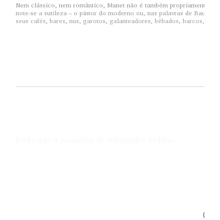
Nem clássico, nem romântico, Manet não é também propriamente mod
note-se a sutileza – o pintor do moderno ou, nas palavras de Baudela
seus cafés, bares, nus, garotos, galanteadores, bêbados, barcos, pa
Dedicado à memória de Alexandre Eulálio
1863
Manet se encontra no centro das grandes manifestaçõe
passado. Suas intervenções — notórias e ruidosas — n
anos 1860, momento particularmente nevrálgico dess