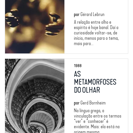
por
Gérard Lebrun
A relação entre olho e
espírito é hoje banal. Daí a
curiosidade voltar-se, de
início, menos para o tema,
mais para...
1988
AS
METAMORFOSES
DO OLHAR
por
Gerd Bornheim
Na língua grega, a
vinculação entre os termos
“ver” e “conhecer” é
evidente. Mais: ela está na
origem mesma...