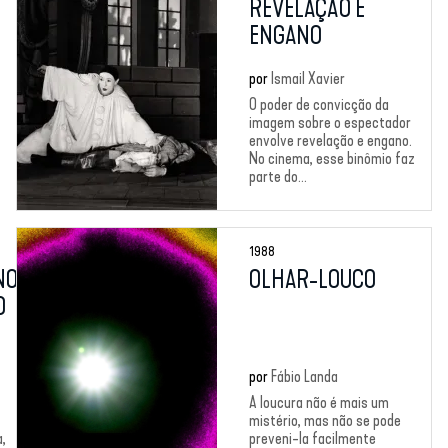
REVELAÇÃO E
ENGANO
por
Ismail Xavier
O poder de convicção da
imagem sobre o espectador
envolve revelação e engano.
No cinema, esse binômio faz
parte do...
1988
NO:
OLHAR-LOUCO
O
por
Fábio Landa
A loucura não é mais um
mistério, mas não se pode
a,
preveni-la facilmente