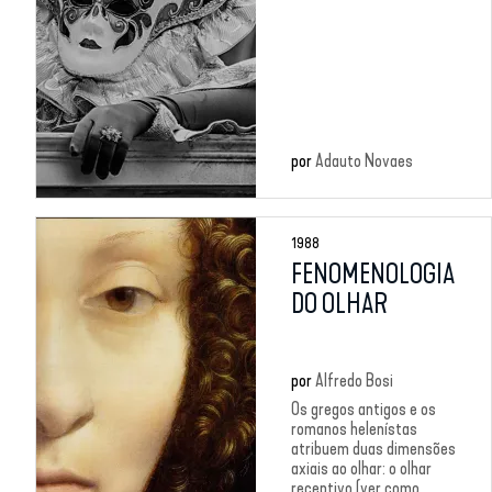
por
Adauto Novaes
1988
FENOMENOLOGIA
DO OLHAR
por
Alfredo Bosi
Os gregos antigos e os
romanos helenístas
atribuem duas dimensões
axiais ao olhar: o olhar
receptivo (ver como...