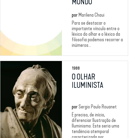
MUNDO
por
Marilena Chaui
Para se destacar o
importante vínculo entre o
léxico do olhar e o léxico da
filosofia podemos recorrer a
inúmeros...
1988
O OLHAR
ILUMINISTA
por
Sergio Paulo Rouanet
É preciso, de início,
diferenciar Ilustração de
Iluminismo. Este seria uma
tendência atemporal
caracterizada por...