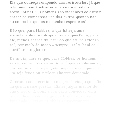
Ela que começa rompendo com Aristóteles, já que
o homem não é intrinsecamente racional ou
social. Afinal: “Os homens são incapazes de extrair
prazer da companhia uns dos outros quando não
há um poder que os mantenha respeitosos”.
Não que, para Hobbes, o que há seja uma
sociedade de misantropos, pois a questão é, para
ele, menos acerca do “ser” do que do “relacionar-
se”, por meio do medo – sempre. Daí o ideal de
pacificar a Inglaterra.
De início, note-se que, para Hobbes, os homens
são iguais em força e espírito. É que as diferenças,
por maiores que sejam, não impedem que qualquer
um seja física ou intelectualmente derrotado.
O mesmo aconteceria com a prudência, já que não
há quem, nesse quesito, não se julgue melhor do
que o outro. É, pois, a crença, a convicção ou a
reinvindicação de desigualdade que provam a
igualdade. E eis que Hobbes sorrateiramente
introduz, em seu discurso, a ideia de que a
prudência seja composta de partes. Ou seja: de que
haja um estoque dela do qual, se cada homem
estiver satisfeito com seu quinhão, possa-se
afirmar que a distribuição tenha sido equitativa. E
isso sem maiores explicações.