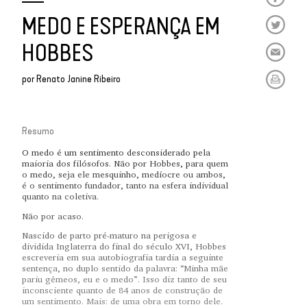
MEDO E ESPERANÇA EM
HOBBES
por
Renato Janine Ribeiro
Resumo
O medo é um sentimento desconsiderado pela
maioria dos filósofos. Não por Hobbes, para quem
o medo, seja ele mesquinho, medíocre ou ambos,
é o sentimento fundador, tanto na esfera individual
quanto na coletiva.
Não por acaso.
Nascido de parto pré-maturo na perigosa e
dividida Inglaterra do final do século XVI, Hobbes
escreveria em sua autobiografia tardia a seguinte
sentença, no duplo sentido da palavra: “Minha mãe
pariu gêmeos, eu e o medo”. Isso diz tanto de seu
inconsciente quanto de 84 anos de construção de
um sentimento. Mais: de uma obra em torno dele.