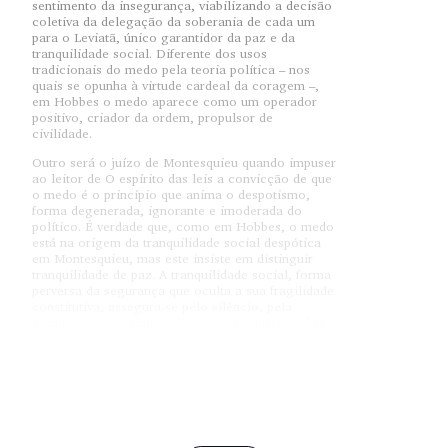
sentimento da insegurança, viabilizando a decisão
coletiva da delegação da soberania de cada um
para o Leviatã, único garantidor da paz e da
tranquilidade social. Diferente dos usos
tradicionais do medo pela teoria política – nos
quais se opunha à virtude cardeal da coragem –,
em Hobbes o medo aparece como um operador
positivo, criador da ordem, propulsor de
civilidade.
Outro será o juízo de Montesquieu quando impuser
ao leitor de O espírito das leis a convicção de que
o medo é o princípio que anima o despotismo,
forma degenerada, ignorante e imoderada do
político. É verdade que, como em Hobbes, o medo
está na origem da tranquilidade social despótica
em Montesquieu, mas este insiste em distinguir
tranquilidade de paz. A tranquilidade social, forma
perversa da segurança que oculta a sua fragilidade
constitutiva, assegura-se pelo silêncio, pela
eliminação da opinião, do saber, do querer saber,
da voz. É por isso que Montesquieu, mantendo-se
numa tradição que remonta a Aristóteles, trata
como exemplares os turcos, os maometanos, os
habitantes daquela parte do mundo em que “o
despotismo está, por assim dizer, naturalizado,
que é a Ásia”, enfim, os Outros do Ocidente grego
e cristão. Pois à natureza livre do ocidental não