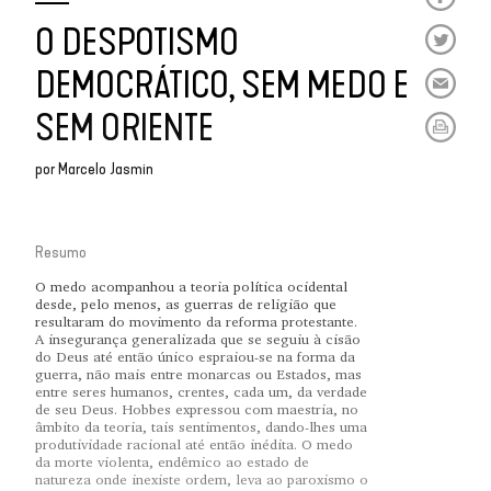
O DESPOTISMO
DEMOCRÁTICO, SEM MEDO E
SEM ORIENTE
por
Marcelo Jasmin
Resumo
O medo acompanhou a teoria política ocidental
desde, pelo menos, as guerras de religião que
resultaram do movimento da reforma protestante.
A insegurança generalizada que se seguiu à cisão
do Deus até então único espraiou-se na forma da
guerra, não mais entre monarcas ou Estados, mas
entre seres humanos, crentes, cada um, da verdade
de seu Deus. Hobbes expressou com maestria, no
âmbito da teoria, tais sentimentos, dando-lhes uma
produtividade racional até então inédita. O medo
da morte violenta, endêmico ao estado de
natureza onde inexiste ordem, leva ao paroxismo o