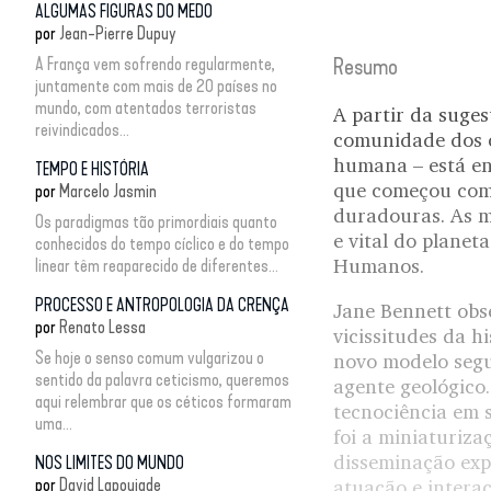
ALGUMAS FIGURAS DO MEDO
por
Jean-Pierre Dupuy
A França vem sofrendo regularmente,
Resumo
juntamente com mais de 20 países no
mundo, com atentados terroristas
A partir da suge
reivindicados...
comunidade dos ci
humana – está en
TEMPO E HISTÓRIA
que começou com 
por
Marcelo Jasmin
duradouras. As m
Os paradigmas tão primordiais quanto
e vital do planet
conhecidos do tempo cíclico e do tempo
Humanos.
linear têm reaparecido de diferentes...
PROCESSO E ANTROPOLOGIA DA CRENÇA
Jane Bennett obs
por
Renato Lessa
vicissitudes da h
Se hoje o senso comum vulgarizou o
novo modelo segun
sentido da palavra ceticismo, queremos
agente geológico.
aqui relembrar que os céticos formaram
tecnociência em s
uma...
foi a miniaturiza
disseminação exp
NOS LIMITES DO MUNDO
por
David Lapoujade
atuação e interaç