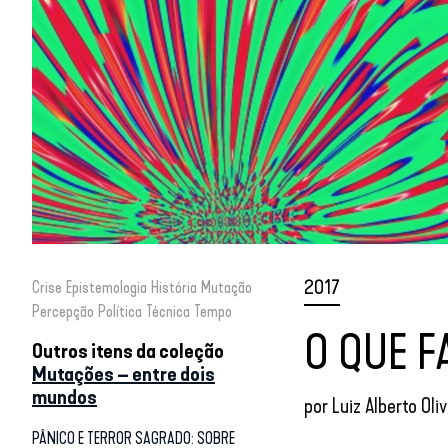
2017
Crise
Epistemologia
História
Mutação
Percepção
Política
Técnica
Tempo
O QUE 
Outros itens da coleção
Mutações – entre dois
mundos
por
Luiz Alberto Oliv
PÂNICO E TERROR SAGRADO: SOBRE