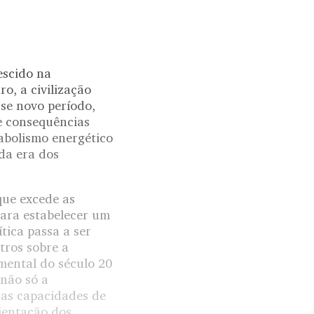
escido na
o, a civilização
se novo período,
e consequências
abolismo energético
 da era dos
que excede as
para estabelecer um
tica passa a ser
utros sobre a
amental do século 20
 não só a
uas capacidades de
bientação dos