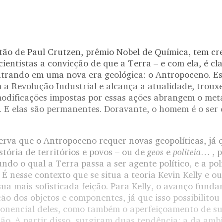
stão de Paul Crutzen, prêmio Nobel de Química, tem cr
entistas a convicção de que a Terra – e com ela, é clar
trando em uma nova era geológica: o Antropoceno. Es
a Revolução Industrial e alcança a atualidade, troux
odificações impostas por essas ações abrangem o met
a. E elas são permanentes. Doravante, o homem é o ser
erva que o Antropoceno requer novas geopolíticas, já 
geos
politeia
istória de territórios e povos – ou de
e
… , 
do o qual a Terra passa a ser agente político, e a polí
 É nesse contexto que se situa a teoria Kevin Kelly e o
ua mais sofisticada feição. Para Kelly, o avanço fund
ção dos objetos e componentes, já que isso possibilitou
onencial deles, como também o aperfeiçoamento de s
ão. A partir disso, surgiram duas tendência: a da am