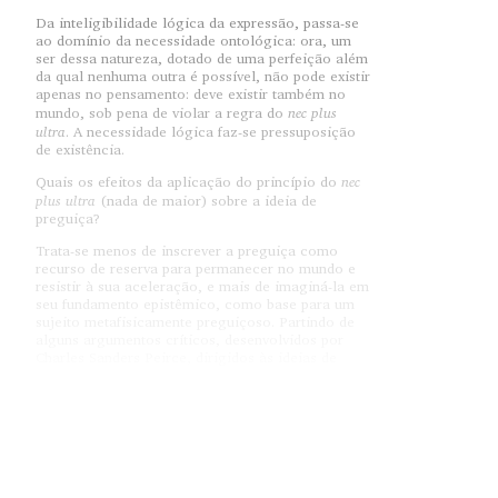
Da inteligibilidade lógica da expressão, passa-se
ao domínio da necessidade ontológica: ora, um
ser dessa natureza, dotado de uma perfeição além
da qual nenhuma outra é possível, não pode existir
apenas no pensamento: deve existir também no
nec plus
mundo, sob pena de violar a regra do
ultra
. A necessidade lógica faz-se pressuposição
de existência.
nec
Quais os efeitos da aplicação do princípio do
plus ultra
(nada de maior) sobre a ideia de
preguiça?
Trata-se menos de inscrever a preguiça como
recurso de reserva para permanecer no mundo e
resistir à sua aceleração, e mais de imaginá-la em
seu fundamento epistêmico, como base para um
sujeito metafisicamente preguiçoso. Partindo de
alguns argumentos críticos, desenvolvidos por
Charles Sanders Peirce, dirigidos às ideias de
introspecção, intuição e evidência, é possível
estabelecer as propriedades necessárias da
preguiça como metafísica.