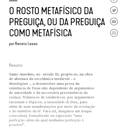
O ROSTO METAFÍSICO DA
PREGUIÇA, OU DA PREGUIÇA
COMO METAFÍSICA
por
Renato Lessa
Resumo
Santo Anselmo, no
século XI, propôs-se, na obra
de abertura da escolástica medieval – o
Monologium
-, a desenvolver uma prova da
existência de Deus não dependente de argumentos
de autoridade e da necessária preexistência da
crença. Tratava-se de estabelecer, por argumentos
necessidade de Deus
racionais e lógicos, a
, para
além de suas manifestações por meio da revelação
e do mistério da fé. Para tal, imaginou um truque
conceitual, formalizado na expressão “uma
perfeição além da qual nenhuma perfeição é
possível”.