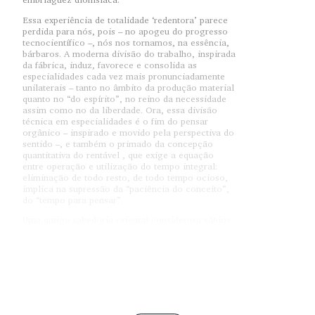
Essa experiência de totalidade ‘redentora’ parece
perdida para nós, pois – no apogeu do progresso
tecnocientífico –, nós nos tornamos, na essência,
bárbaros. A moderna divisão do trabalho, inspirada
da fábrica, induz, favorece e consolida as
especialidades cada vez mais pronunciadamente
unilaterais – tanto no âmbito da produção material
quanto no “do espírito”, no reino da necessidade
assim como no da liberdade. Ora, essa divisão
técnica em especialidades é o fim do pensar
orgânico – inspirado e movido pela perspectiva do
sentido –, e também o primado da concepção
quantitativa do rentável , que exige a equação
entre operação e utilização do tempo integral:
eliminação de todo resto, de todo tempo ocioso,
implica na supressão da “paciência do conceito”,
do “tempo para pensar”.
Uma antiga sabedoria oriental considerava sábios
aqueles homens simples, que mantinham-se
ocupados o dia todo, e, no entanto, nada faziam.
Isso porque a sabedoria deles consistia na
consciência de que, em meio à mais intensa
atividade, impera o repouso, por força do qual os
homens agem, sem agir. Esse é o mesmo
paradoxo que talvez nos permita reatar com uma
experiência, que também já foi a nossa, de