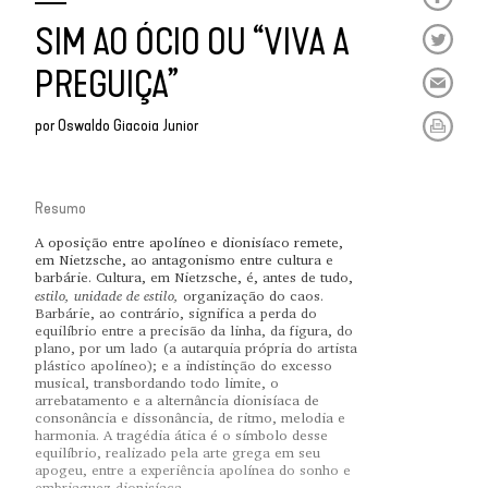
SIM AO ÓCIO OU “VIVA A
PREGUIÇA”
por
Oswaldo Giacoia Junior
Resumo
A oposição entre apolíneo e dionisíaco
remete,
em Nietzsche, ao antagonismo entre cultura e
barbárie. Cultura, em Nietzsche, é, antes de tudo,
estilo, unidade de estilo,
organização do caos.
Barbárie, ao contrário, significa a perda do
equilíbrio entre a precisão da linha, da figura, do
plano, por um lado (a autarquia própria do artista
plástico apolíneo); e a indistinção do excesso
musical, transbordando todo limite, o
arrebatamento e a alternância dionisíaca de
consonância e dissonância, de ritmo, melodia e
harmonia. A tragédia ática é o símbolo desse
equilíbrio, realizado pela arte grega em seu
apogeu, entre a experiência apolínea do sonho e
embriaguez dionisíaca.