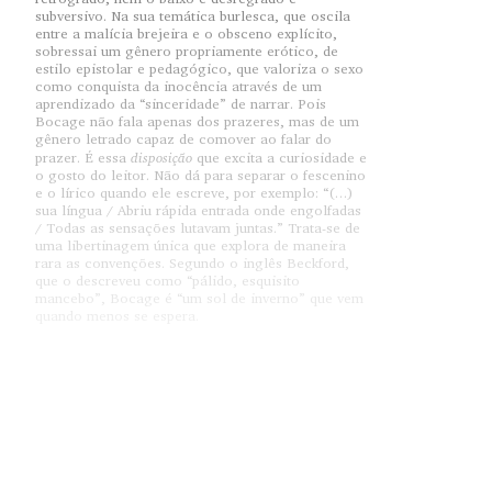
subversivo. Na sua temática burlesca, que oscila
entre a malícia brejeira e o obsceno explícito,
sobressai um gênero propriamente erótico, de
estilo epistolar e pedagógico, que valoriza o sexo
como conquista da inocência através de um
aprendizado da “sinceridade” de narrar. Pois
Bocage não fala apenas dos prazeres, mas de um
gênero letrado capaz de comover ao falar do
disposição
prazer. É essa
que excita a curiosidade e
o gosto do leitor. Não dá para separar o fescenino
e o lírico quando ele escreve, por exemplo: “(…)
sua língua / Abriu rápida entrada onde engolfadas
/ Todas as sensações lutavam juntas.” Trata-se de
uma libertinagem única que explora de maneira
rara as convenções. Segundo o inglês Beckford,
que o descreveu como “pálido, esquisito
mancebo”, Bocage é “um sol de inverno” que vem
quando menos se espera.