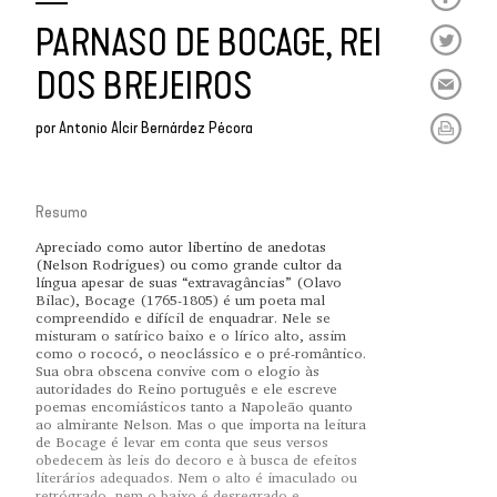
PARNASO DE BOCAGE, REI
DOS BREJEIROS
por
Antonio Alcir Bernárdez Pécora
Resumo
Apreciado como autor libertino de anedotas
(Nelson Rodrigues) ou como grande cultor da
língua apesar de suas “extravagâncias” (Olavo
Bilac), Bocage (1765-1805) é um poeta mal
compreendido e difícil de enquadrar. Nele se
misturam o satírico baixo e o lírico alto, assim
como o rococó, o neoclássico e o pré-romântico.
Sua obra obscena convive com o elogio às
autoridades do Reino português e ele escreve
poemas encomiásticos tanto a Napoleão quanto
ao almirante Nelson. Mas o que importa na leitura
de Bocage é levar em conta que seus versos
obedecem às leis do decoro e à busca de efeitos
literários adequados. Nem o alto é imaculado ou
retrógrado, nem o baixo é desregrado e