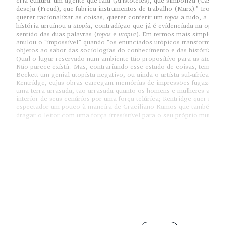
cria cultura: um agente que fala (Aristóteles), que simboliza (Cassirer
deseja (Freud), que fabrica instrumentos de trabalho (Marx).” Ironica
topos
querer racionalizar as coisas, querer conferir um
a tudo, a filos
utopia
história arruinou a
, contradição que já é evidenciada na oposi
topos
utopia
sentido das duas palavras (
e
). Em termos mais simples: a 
anulou o “impossível” quando “os enunciados utópicos transformam-
objetos ao sabor das sociologias do conhecimento e das histórias das
utopias 
Qual o lugar reservado num ambiente tão propositivo para as
Não parece existir. Mas, contrariando esse estado de coisas, temos 
Beckett um genial utopista negativo, ou ainda o artista sul-africano W
Kentridge, cujas obras carregam memórias de impressões fugazes e 
uma terra arrasada, tão arrasada quanto os homens e mulheres arrast
interior de seus cenários por uma força telúrica; Kentridge quer mobi
espectador um pouco à maneira de Graciliano Ramos que também é 
dragar o leitor com uma força irresistível para o seu próprio mundo.
[1]