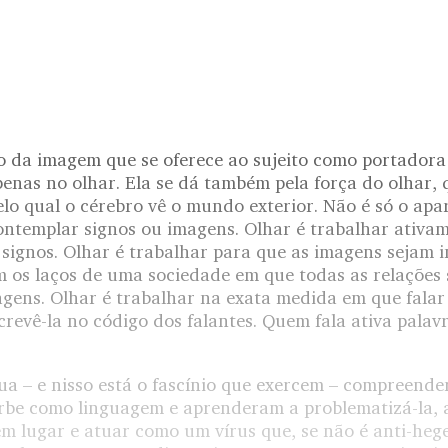
ão da imagem que se oferece ao sujeito como portadora
penas no olhar. Ela se dá também pela força do olhar,
elo qual o cérebro vê o mundo exterior. Não é só o apar
ontemplar signos ou imagens. Olhar é trabalhar ativam
 signos. Olhar é trabalhar para que as imagens sejam 
m os laços de uma sociedade em que todas as relações 
gens. Olhar é trabalhar na exata medida em que falar
crevê-la no código dos falantes. Quem fala ativa pala
rua – e nisso está o fascínio que exercem – compreend
rbe como linguagem e aprenderam a problematizá-la, a
tem lugar e atuar como um vírus que, se não é anti-he