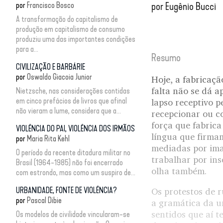
por
Francisco Bosco
por
Eugênio Bucci
A transformação do capitalismo de
produção em capitalismo de consumo
produziu uma das importantes condições
para a...
Resumo
CIVILIZAÇÃO E BARBÁRIE
por
Oswaldo Giacoia Junior
Hoje, a fabricaç
falta não se dá a
Nietzsche, nas considerações contidas
em cinco prefácios de livros que afinal
lapso receptivo p
não vieram a lume, considera que a...
recepcionar ou c
força que fabrica
VIOLÊNCIA DO PAI, VIOLÊNCIA DOS IRMÃOS
língua que firma
por
Maria Rita Kehl
mediadas por ima
O período da recente ditadura militar no
trabalhar por ins
Brasil (1964-1985) não foi encerrado
olha também.
com estrondo, mas como um suspiro de...
URBANIDADE, FONTE DE VIOLÊNCIA?
Os protestos de 
por
Pascal Dibie
a gramática da u
sentidos que aí 
Os modelos de civilidade vincularam-se