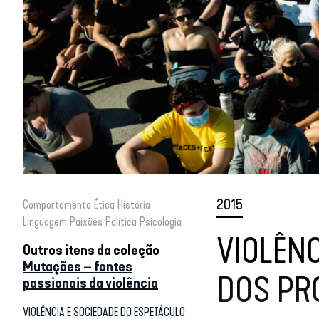
2015
Comportamento
Ética
História
Linguagem
Paixões
Política
Psicologia
VIOLÊNC
Outros itens da coleção
Mutações – fontes
DOS PR
passionais da violência
VIOLÊNCIA E SOCIEDADE DO ESPETÁCULO