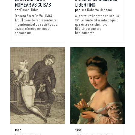
NOMEAR AS COISAS
LIBERTINO
por
Pascal Dibie
por
Luiz Roberto Monzani
O poeta Zorzi Baffo (1694-
A literatura libertina do século
1768) além de representante
XVIII é muito diferente daquilo
incontornável do espírito das
que antes se chamava
Luzes, oferece em seus
libertino e que era
poemas um...
basicamente...
1996
1996