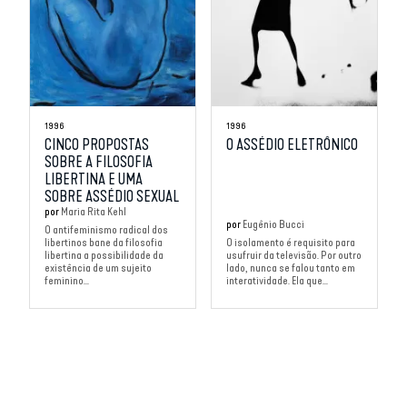
1996
1996
CINCO PROPOSTAS
O ASSÉDIO ELETRÔNICO
SOBRE A FILOSOFIA
LIBERTINA E UMA
SOBRE ASSÉDIO SEXUAL
por
Maria Rita Kehl
por
Eugênio Bucci
O antifeminismo radical dos
libertinos bane da filosofia
O isolamento é requisito para
libertina a possibilidade da
usufruir da televisão. Por outro
existência de um sujeito
lado, nunca se falou tanto em
feminino...
interatividade. Ela que...