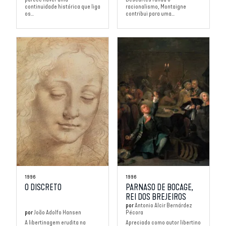
continuidade histórica que liga
racionalismo, Montaigne
os...
contribui para uma...
1996
1996
O DISCRETO
PARNASO DE BOCAGE,
REI DOS BREJEIROS
por
Antonio Alcir Bernárdez
por
João Adolfo Hansen
Pécora
A libertinagem erudita na
Apreciado como autor libertino