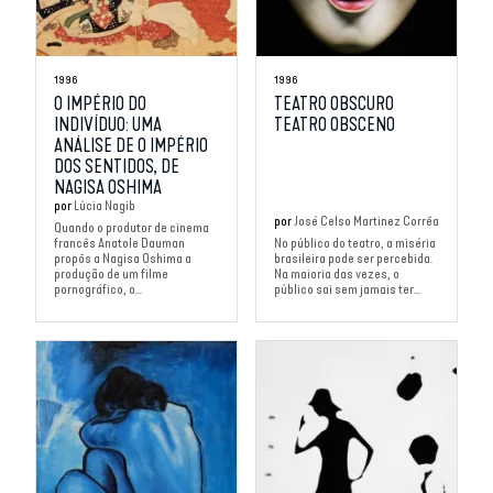
1996
1996
O IMPÉRIO DO
TEATRO OBSCURO
INDIVÍDUO: UMA
TEATRO OBSCENO
ANÁLISE DE O IMPÉRIO
DOS SENTIDOS, DE
NAGISA OSHIMA
por
Lúcia Nagib
por
José Celso Martinez Corrêa
Quando o produtor de cinema
francês Anatole Dauman
No público do teatro, a miséria
propôs a Nagisa Oshima a
brasileira pode ser percebida.
produção de um filme
Na maioria das vezes, o
pornográfico, o...
público sai sem jamais ter...