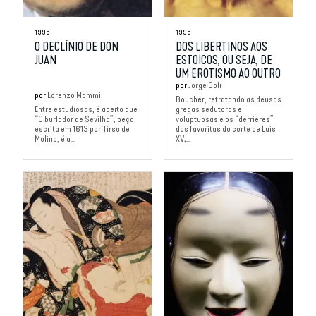
1996
1996
O DECLÍNIO DE DON
DOS LIBERTINOS AOS
JUAN
ESTOICOS, OU SEJA, DE
UM EROTISMO AO OUTRO
por
Jorge Coli
por
Lorenzo Mammi
Boucher, retratando as deusas
Entre estudiosos, é aceito que
gregas sedutoras e
“O burlador de Sevilha”, peça
voluptuosas e os “derrières”
escrita em 1613 por Tirso de
das favoritas do corte de Luis
Molina, é a...
XV;...