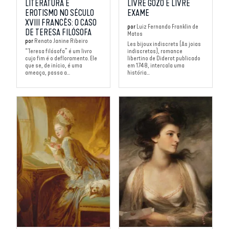
LITERATURA E
LIVRE GOZO E LIVRE
EROTISMO NO SÉCULO
EXAME
XVIII FRANCÊS: O CASO
por
Luiz Fernando Franklin de
DE TERESA FILÓSOFA
Matos
por
Renato Janine Ribeiro
Les bijoux indiscrets (As joias
“Teresa filósofa” é um livro
indiscretas), romance
cujo fim é o defloramento. Ele
libertino de Diderot publicado
que se, de início, é uma
em 1748, intercala uma
ameaça, passa a...
história...