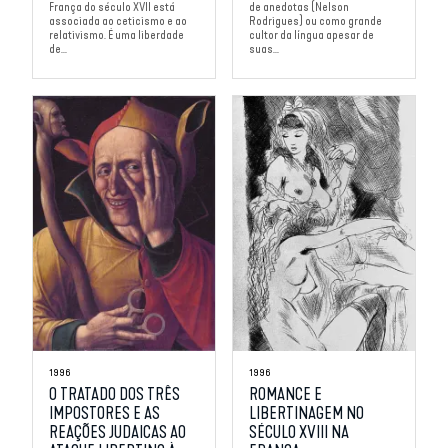
França do século XVII está
de anedotas (Nelson
associada ao ceticismo e ao
Rodrigues) ou como grande
relativismo. É uma liberdade
cultor da língua apesar de
de...
suas...
1996
1996
O TRATADO DOS TRÊS
ROMANCE E
IMPOSTORES E AS
LIBERTINAGEM NO
REAÇÕES JUDAICAS AO
SÉCULO XVIII NA