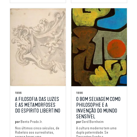
1996
1996
A FILOSOFIA DAS LUZES
O BOM SELVAGEM COMO
E AS METAMORFOSES
PHILOSOPHE E A
DO ESPÍRITO LIBERTINO
INVENÇÃO DO MUNDO
SENSÍVEL
por
Bento Prado Jr.
por
Gerd Bornheim
Nos últimos cinco séculos, de
A cultura moderna tem uma
Rabelais aos surrealistas,
dupla paternidade. Se
parece haver uma
Descartes funda o