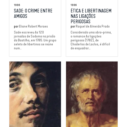
1996
1996
SADE: O CRIME ENTRE
ÉTICA E LIBERTINAGEM
AMIGOS
NAS LIGAÇÕES
PERIGOSAS
por
Eliane Robert Moraes
por
Raquel de Almeida Prado
Sade escreveu As 120
Considerado uma obra-prima,
jornadas de Sodoma na prisão
o romance As ligações
da Bastilha, em 1785. Um grupo
perigosas (1782), de
seleto de libertinos se reúne
Choderlos de Laclos, é difícil
num...
de enquadrar...