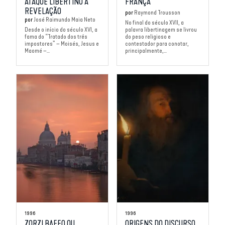
ATAQUE LIBERTINO À
FRANÇA
REVELAÇÃO
por
Raymond Trousson
por
José Raimundo Maia Neto
No final do século XVII, a
Desde o início do século XVI, a
palavra libertinagem se livrou
fama do “Tratado dos três
do peso religioso e
impostores” – Moisés, Jesus e
contestador para conotar,
Maomé –...
principalmente,...
1996
1996
ZORZI BAFFO OU
ORIGENS DO DISCURSO