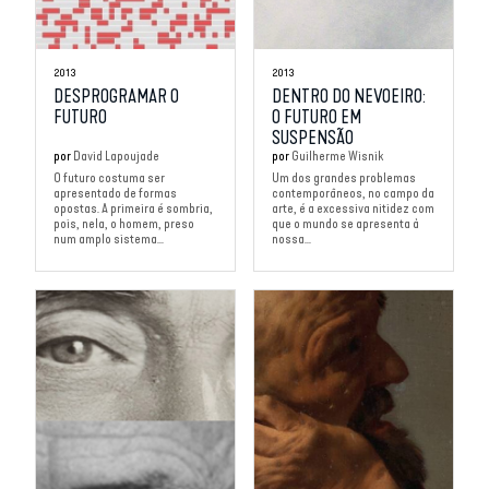
2013
2013
DESPROGRAMAR O
DENTRO DO NEVOEIRO:
FUTURO
O FUTURO EM
SUSPENSÃO
por
David Lapoujade
por
Guilherme Wisnik
O futuro costuma ser
Um dos grandes problemas
apresentado de formas
contemporâneos, no campo da
opostas. A primeira é sombria,
arte, é a excessiva nitidez com
pois, nela, o homem, preso
que o mundo se apresenta à
num amplo sistema...
nossa...