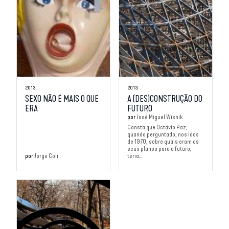
2013
2013
SEXO NÃO É MAIS O QUE
A (DES)CONSTRUÇÃO DO
ERA
FUTURO
por
José Miguel Wisnik
Consta que Octávio Paz,
quando perguntado, nos idos
de 1970, sobre quais eram os
seus planos para o futuro,
por
Jorge Coli
teria...