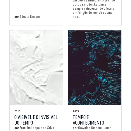
Em certo sentido, o futuro não
para de mudar. Estamos
sempre reinventando o futuro
em função da maneira como
por
Adauto Novaes
nos...
2013
2013
O VÍSIVEL E O INVISÍVEL
TEMPO E
DO TEMPO
ACONTECIMENTO
por
Franklin Leopoldo e Silva
por
Oswaldo Giacoia Junior