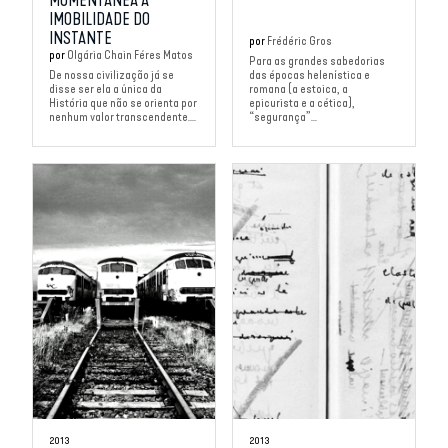
MOMENTANEA À
IMOBILIDADE DO
INSTANTE
por
Frédéric Gros
por
Olgária Chain Féres Matos
Para as grandes sabedorias
De nossa civilização já se
das épocas helenística e
disse ser ela a única da
romana (a estoica, a
História que não se orienta por
epicurista e a cética),
nenhum valor transcendente....
“segurança”...
2013
2013