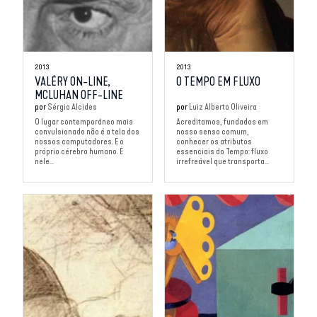
2013
2013
VALÉRY ON-LINE,
O TEMPO EM FLUXO
MCLUHAN OFF-LINE
por
Sérgio Alcides
por
Luiz Alberto Oliveira
O lugar contemporâneo mais
Acreditamos, fundados em
convulsionado não é a tela dos
nosso senso comum,
nossos computadores. É o
conhecer os atributos
próprio cérebro humano. É
essenciais do Tempo: fluxo
nele...
irrefreável que transporta...