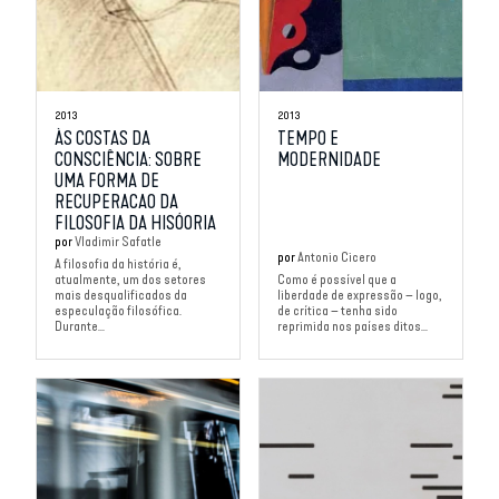
2013
2013
ÀS COSTAS DA
TEMPO E
CONSCIÊNCIA: SOBRE
MODERNIDADE
UMA FORMA DE
RECUPERACAO DA
FILOSOFIA DA HISÓORIA
por
Vladimir Safatle
por
Antonio Cicero
A filosofia da história é,
atualmente, um dos setores
Como é possível que a
mais desqualificados da
liberdade de expressão – logo,
especulação filosófica.
de crítica – tenha sido
Durante...
reprimida nos países ditos...