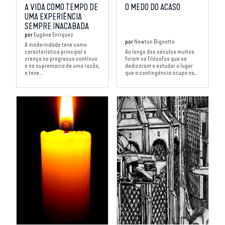
A VIDA COMO TEMPO DE
O MEDO DO ACASO
UMA EXPERIÊNCIA
SEMPRE INACABADA
por
Eugène Enriquez
por
Newton Bignotto
A modernidade teve como
característica principal a
Ao longo dos séculos muitos
crença no progresso contínuo
foram os filósofos que se
e na supremacia de uma razão,
dedicaram a estudar o lugar
e teve...
que a contingência ocupa na...