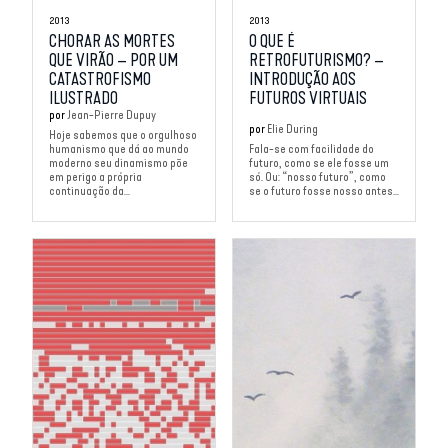
2013
2013
CHORAR AS MORTES
O QUE É
QUE VIRÃO – POR UM
RETROFUTURISMO? –
CATASTROFISMO
INTRODUÇÃO AOS
ILUSTRADO
FUTUROS VIRTUAIS
por
Jean-Pierre Dupuy
por
Elie During
Hoje sabemos que o orgulhoso
humanismo que dá ao mundo
Fala-se com facilidade do
moderno seu dinamismo põe
futuro, como se ele fosse um
em perigo a própria
só. Ou: “nosso futuro”, como
continuação da...
se o futuro fosse nosso antes...