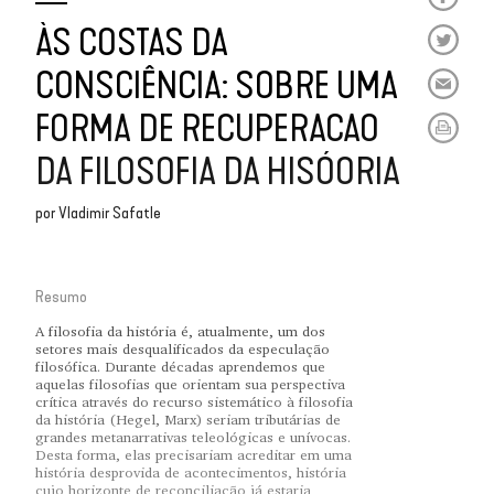
ÀS COSTAS DA
CONSCIÊNCIA: SOBRE UMA
FORMA DE RECUPERACAO
DA FILOSOFIA DA HISÓORIA
por
Vladimir Safatle
Resumo
A filosofia da história é, atualmente, um dos
setores mais desqualificados da especulação
filosófica. Durante décadas aprendemos que
aquelas filosofias que orientam sua perspectiva
crítica através do recurso sistemático à filosofia
da história (Hegel, Marx) seriam tributárias de
grandes metanarrativas teleológicas e unívocas.
Desta forma, elas precisariam acreditar em uma
história desprovida de acontecimentos, história
cujo horizonte de reconciliação já estaria