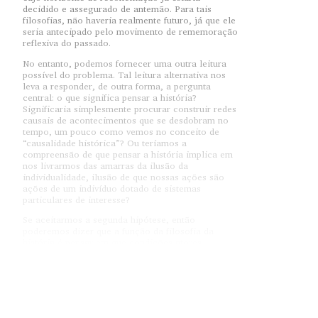
decidido e assegurado de antemão. Para tais
filosofias, não haveria realmente futuro, já que ele
seria antecipado pelo movimento de rememoração
reflexiva do passado.
No entanto, podemos fornecer uma outra leitura
possível do problema. Tal leitura alternativa nos
leva a responder, de outra forma, a pergunta
central: o que significa pensar a história?
Significaria simplesmente procurar construir redes
causais de acontecimentos que se desdobram no
tempo, um pouco como vemos no conceito de
“causalidade histórica”? Ou teríamos a
compreensão de que pensar a história implica em
nos livrarmos das amarras da ilusão da
individualidade, ilusão de que nossas ações são
ações de um indivíduo dotado de sistemas
particulares de interesse?
Se aceitarmos a segunda hipótese, então
poderemos dizer que a função da filosofia da
história é pensar em que condições atores
transindividuais entram em cena, em que
condições multiplicidades agem. Assim, a função
de uma filosofia da história não consistirá em
fornecer metanarrativas sobre acontecimentos,
mas fornecer modelos de ações transindividuais,
ações estas que são portadoras dos verdadeiros