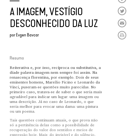
A IMAGEM, VESTÍGIO
DESCONHECIDO DA LUZ
por
Evgen Bavcar
Resumo
Reiterativa e, por isso, recíproca ou substitutiva, a
díade palavra-imagem nem sempre foi assim. Na
renascença florentina, por exemplo. Dois de seus
eminentes homens, Marsílio Ficino e Leonardo da
Vinci, puseram-se questões muito parecidas. No
primeiro caso, tratava-se de saber o que seria mais
agradável para indicar um lugar: uma imagem ou
uma descrição. Já no caso de Leonardo, o que
seria melhor para evocar uma dama: uma pintura
ou um poema.
Tais questões continuam atuais, o que prova não
só a pertinência delas como a possibilidade de
recuperação do valor dos sentidos e meios de
expressão hoje. Mais: do invisível e do silêncio,