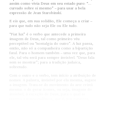
assim como vivia Deus em seu estado puro: “…
curvado sobre si mesmo” – para usar a bela
expressão de Jean Starobinski.
E eis que, em sua solidão, Ele começa a criar –
para que tudo não seja Ele ou Ele tudo.
“Fiat lux” é o verbo que antecede a primeira
imagem de Deus, tal como primeiro véu
perceptível ou “nostalgia do outro”. A luz passa,
então, não só a companheira como a bipartição
fatal. Para o homem também – uma vez que, para
ele, tal véu será para sempre invisível. “Deus fala
sem se mostrar”; para a tradição judaica,
sobretudo.
Com o outro e o verbo, tem início a atribuição de
nomes. A palavra, invisível por ela mesma, sugere
a imagem. Trata-se do movimento da arte cristã
mesma: o de gerar ícones, ou seja, imagens do
invisível, à exceção de Deus, para o qual se
reserva a transcendência, que é, por natureza,
inexprimível. Apesar disso, Ele se assusta: com a
perfeição de suas criações. Daí a morte – para
arrebatar do olhar do homem tal condição. Por
isso que, no absoluto, a imagem é cega; a
narcísica, sobretudo. Ela que, no espelho do
mundo, é a distância original, pois implica a