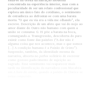
situa-se na órbita da narração moderna
concentrada na experiência interior, mas com a
peculiaridade de ser um relato confessional que
explora um único fato do cotidiano, o sentimento
de estranheza ao defrontar-se com uma barata
morta. “O que eu via era a vida me olhando”, ela
escreve. Descrição de um afeto que vai do nojo ao
amor diante do Outro não humano com quem a
união se consuma: G. H. põe a barata na boca,
comungando-a. Transgressão, descoberta do puro
existir como fonte das paixões (“A dor não é
alguma coisa que nos acontece, mas o que somos
[…] A condição humana é a Paixão de Cristo”).
Suspensão, também, da identidade mesma da
pathos
narrativa, absorta no
solitário de escrever
como gozoso padecimento de sujeição ao
sagrado. Esse sentimento vai reaparecer mais
tarde na identificação da narradora com Macabéa
A hora da estrela
em
, quando a paixão de Clarice se
compaixão
torna
.