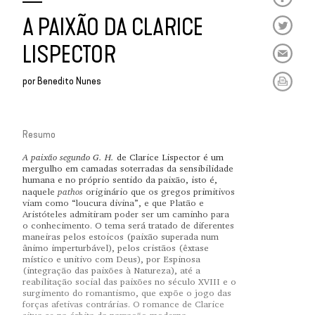
A PAIXÃO DA CLARICE
LISPECTOR
por
Benedito Nunes
Resumo
A paixão segundo G. H.
de Clarice Lispector é um
mergulho em camadas soterradas da sensibilidade
humana e no próprio sentido da paixão, isto é,
pathos
naquele
originário que os gregos primitivos
viam como “loucura divina”, e que Platão e
Aristóteles admitiram poder ser um caminho para
o conhecimento. O tema será tratado de diferentes
maneiras pelos estoicos (paixão superada num
ânimo imperturbável), pelos cristãos (êxtase
místico e unitivo com Deus), por Espinosa
(integração das paixões à Natureza), até a
reabilitação social das paixões no século XVIII e o
surgimento do romantismo, que expõe o jogo das
forças afetivas contrárias. O romance de Clarice