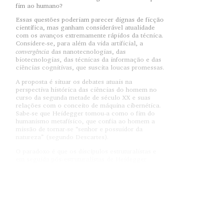
fim ao humano?
Essas questões poderiam parecer dignas de ficção
científica, mas ganham considerável atualidade
com os avanços extremamente rápidos da técnica.
Considere-se, para além da vida artificial, a
convergência
das nanotecnologias, das
biotecnologias, das técnicas da informação e das
ciências cognitivas, que suscita loucas promessas.
A proposta é situar os debates atuais na
perspectiva histórica das ciências do homem no
curso da segunda metade de século XX e suas
relações com o conceito de máquina cibernética.
Sabe-se que Heidegger tomou-a como o fim do
humanismo metafísico, que confia ao homem a
missão de tornar-se “senhor e possuidor da
natureza” (segundo Descartes).
O paradoxo é que os discípulos estruturalistas e
em seguida pós-estruturalistas de Heidegger
serviram-se da metáfora da máquina cibernética
para desconstruir esse mesmo humanismo
metafísico. Não por acaso, para Lacan, “o
simbólico é o mundo da máquina”.
Foi a cibernética o auge do humanismo metafísico
ou, ao contrário, o auge da sua desconstrução?
Ambas as suposições estão certas, e é isso que faz