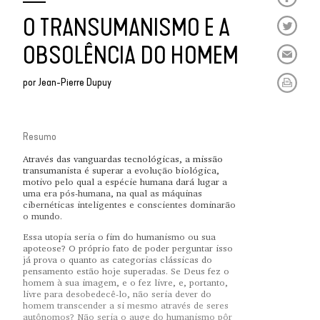
O TRANSUMANISMO E A
OBSOLÊNCIA DO HOMEM
por
Jean-Pierre Dupuy
Resumo
Através das vanguardas tecnológicas, a missão
transumanista é superar a evolução biológica,
motivo pelo qual a espécie humana dará lugar a
uma era pós-humana, na qual as máquinas
cibernéticas inteligentes e conscientes dominarão
o mundo.
Essa utopia seria o fim do humanismo ou sua
apoteose? O próprio fato de poder perguntar isso
já prova o quanto as categorias clássicas do
pensamento estão hoje superadas. Se Deus fez o
homem à sua imagem, e o fez livre, e, portanto,
livre para desobedecê-lo, não seria dever do
homem transcender a si mesmo através de seres
autônomos? Não seria o auge do humanismo pôr