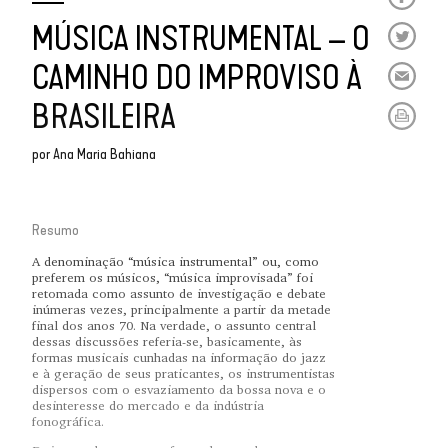
MÚSICA INSTRUMENTAL – O
CAMINHO DO IMPROVISO À
BRASILEIRA
por
Ana Maria Bahiana
Resumo
A denominação “música instrumental” ou, como
preferem os músicos, “música improvisada” foi
retomada como assunto de investigação e debate
inúmeras vezes, principalmente a partir da metade
final dos anos 70. Na verdade, o assunto central
dessas discussões referia-se, basicamente, às
formas musicais cunhadas na informação do jazz
e à geração de seus praticantes, os instrumentistas
dispersos com o esvaziamento da bossa nova e o
desinteresse do mercado e da indústria
fonográfica.