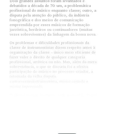
Dois grandes assuntos foram levantados e
debatidos a década de 70: um, a problemática
profissional do músico enquanto classe; outro, a
disputa pela atenção do público, da indústria
fonográfica e dos meios de comunicação
empreendida por esses músicos de formação
jazzística, herdeiros ou continuadores (muitas
vezes sobreviventes) da linhagem da bossa nova.
Os problemas e dificuldades profissionais da
classe de instrumentistas dizem respeito antes à
organização da classe – único meio eficiente de
fazer valer o direito de qualquer categoria
profissional, artística ou não. Mas, além da mera
sobrevivência, o que se discutiu foi a efetiva
participação do músico no processo criador, a
retomada da velha disputa
música cantada
cantorversusinstrumentista,
e
música improvisada.
O último grande momento instrumental do Brasil
tinha sido a bossa nova. Após quase uma década
de refinamento harmônico e depuração da síntese
jazz/samba a palavra recuperou espaços com o
racha
da música de participação, ou protesto, de
meados dos anos 60. O predomínio do texto
atingiu seu pique máximo com os festivais, nos
derradeiros anos 60 e primeiros 70. Quando a
censura empenhou esforços para emudecer a