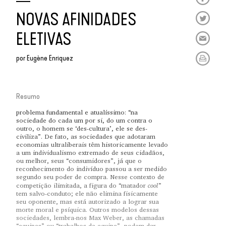
NOVAS AFINIDADES
ELETIVAS
por
Eugène Enriquez
Resumo
problema fundamental e atualíssimo: “na
sociedade do cada um por si, do um contra o
outro, o homem se ‘des-cultura’, ele se des-
civiliza”. De fato, as sociedades que adotaram
economias ultraliberais têm historicamente levado
a um individualismo extremado de seus cidadãos,
ou melhor, seus “consumidores”, já que o
reconhecimento do indivíduo passou a ser medido
segundo seu poder de compra. Nesse contexto de
cool
competição ilimitada, a figura do “matador
”
tem salvo-conduto; ele não elimina fisicamente
seu oponente, mas está autorizado a lograr sua
morte moral e psíquica. Outros modelos dessas
sociedades, lembra-nos Max Weber, as chamadas
“equipes” ou “trabalhos de equipe”, podem dar