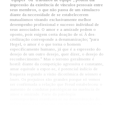
impressão da existência de vínculos pessoais entre
seus membros, o que não passa de um simulacro
diante da necessidade de se estabelecerem
mutualismos visando exclusivamente melhor
desempenho profissional e sucesso individual de
seus associados. O amor e a amizade pedem o
oposto, pois exigem certa doação de si. À des-
civilização corresponde a desumanização; “para
Hegel, o amor é o que torna o homem
especificamente humano, já que é a expressão do
desejo de um outro desejo, quer dizer, o desejo do
reconhecimento.” Mas o terreno geralmente é
hostil: diante da competição agressiva e constante,
amar equivale a expor-se, é potencial indício de
winners
fraqueza segundo a visão dicotômica de
e
losers
. Os prejuízos são grandes porque só vemos
ser confirmada a relação que Freud estabeleceu: o
aumento de condutas patológicas na ausência de
amor e amizade. Parte da patologia
contemporânea manifesta-se na disseminação do
utilitarismo das relações, geralmente baseadas na
satisfação imediata de desejos e na expectativa do
que se possa obter do outro. Além do
encorajamento de comportamentos narcisistas,
somos constantemente levados a um imediatismo
hedonista, de onde o mal-estar, o desconforto
gerado pelo amor. Eis que “tanto o pensamento