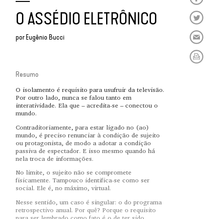
O ASSÉDIO ELETRÔNICO
por
Eugênio Bucci
Resumo
O isolamento é requisito para usufruir da televisão.
Por outro lado, nunca se falou tanto em
interatividade. Ela que – acredita-se – conectou o
mundo.
Contraditoriamente, para estar ligado no (ao)
mundo, é preciso renunciar à condição de sujeito
ou protagonista, de modo a adotar a condição
passiva de espectador. E isso mesmo quando há
nela troca de informações.
No limite, o sujeito não se compromete
fisicamente. Tampouco identifica-se como ser
social. Ele é, no máximo, virtual.
Nesse sentido, um caso é singular: o do programa
retrospectivo anual. Por quê? Porque o requisito
para ser lembrado como fato é o de ter sido