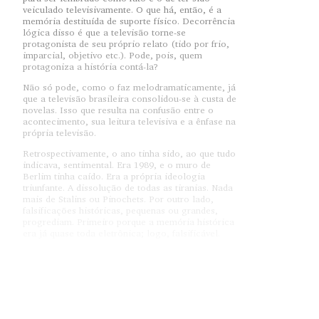
veiculado televisivamente. O que há, então, é a
memória destituída de suporte físico. Decorrência
lógica disso é que a televisão torne-se
protagonista de seu próprio relato (tido por frio,
imparcial, objetivo etc.). Pode, pois, quem
protagoniza a história contá-la?
Não só pode, como o faz melodramaticamente, já
que a televisão brasileira consolidou-se à custa de
novelas. Isso que resulta na confusão entre o
acontecimento, sua leitura televisiva e a ênfase na
própria televisão.
Retrospectivamente, o ano tinha sido, ao que tudo
indicava, sentimental. Era 1989, e o muro de
Berlim tinha caído. Era a própria ideologia
triunfante. A dissolução de todas as tiranias. Nada
mais de Stalins ou Pinochets. Por outro lado,
falsificações históricas, pequenas ou grandes,
progrediam. Primeiro porque a memória histórica
era já quase toda eletrônica; logo, falsificável.
Nesse contexto, determinado canal televisivo
contou a história da ditadura militar brasileira.
Como, durante sua vigência, ela nunca tinha sido
veiculada como ditadura, a edição foi fácil. Foi
também fácil quando, de volta à democracia,
recontou-se tal história, já que, para tal, o canal